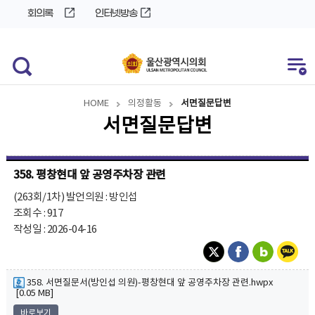
바
로
회의록
인터넷방송
로
가
가
기
기
HOME
의정활동
서면질문답변
서면질문답변
358. 평창현대 앞 공영주차장 관련
(263회/1차) 발언의원 : 방인섭
조회수 : 917
작성일 : 2026-04-16
358. 서면질문서(방인섭 의원)-평창현대 앞 공영주차장 관련.hwpx
[0.05 MB]
바로보기