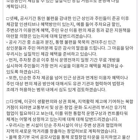
소상공인이 체감할 수 있는 실질적인 창업 거점으로 운영해 나갈
계획입니다.
□ 넷째, 공사기간 동안 불편을 감내한 인근 상인과 주민들이 준공 이후
체감할 인센티브나 혜택방안이 있는지, 예를 들어 주차요금 할인,
주변상가 이용연계 혜택, 주민 우선 이용 편의 제공 등과 같은 지원책을
마련할 의향은 있는지에 대해 답변드리겠습니다.
◦ 공사 기간 중 소음과 분진, 통행 불편을 묵묵히 견뎌주신 인근
상인분들과 주민 여러분께 깊은 감사의 말씀을 드립니다. 그 마음을 담아
우리시는 실질적인 체감 혜택을 준비하고 있습니다.
◦ 먼저, 주차장 준공 이후 정식 운영전까지 일정 기간 무료 개방을
실시하여 주민들이 가장 먼저 시설을 이용하고 혜택을 체감하실 수
있도록 하겠습니다.
◦ 또한, 단순한 주차 제공을 넘어 인근 상권과 연계된 이용자 혜택이나
주민 대상 편의 제공 방안에 대해서도 유관 기관과 협력하여 법령과
조례가 허용하는 범위 내에서 심도 있게 검토하겠습니다.
□ 다섯째, 이곳이 생활편의와 상권 회복, 지역활력 제고에 기여하는 복합
거점이 되려면 교통부서 및 상권·창업·문화·도시관리 부서간 유기적
협업이 필요하다고 보는데, 이를 위한 통합적 운영구상과 컨트롤타워
체계는 어떻게 상정하고 있는지에 대해 대해 답변드리겠습니다.
◦ 우리시는 본 시설이 단순 주차시설이 아닌 주변 상권과 협업하여
지역의 새로운 먹거리를 창출하는 창업허브로 계획하였습니다.
◦ 올해 중기부 국비 공모사업을 통해 로컬창업 타운을 유치하였고 울산