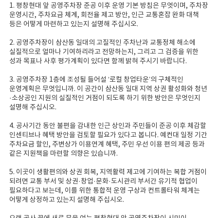
1. 평창현대 앞 공영주차장 준공 이후 운영 기본 방침은 무엇이며, 주차장
운영시간, 주차요금 체계, 회전율 제고 방안, 인근 교통혼잡 완화 대책
등은 어떻게 마련하고 있는지 설명해 주십시오.
2. 공영주차장이 삼산동 일대의 고질적인 주차난과 교통정체 해소에
실질적으로 얼마나 기여하리라고 전망하는지, 그리고 그 검증을 위한
성과 목표나 사후 평가계획이 있다면 함께 밝혀 주시기 바랍니다.
3. 공영주차장 1층에 조성될 들어설 ‘로컬 창업타운’의 구체적인
운영계획은 무엇입니까. 이 공간이 삼산동 일대 지역 상권 활성화와 청년
·소상공인 지원의 실질적인 거점이 되도록 하기 위한 방안은 무엇인지
설명해 주십시오.
4. 공사기간 동안 불편을 감내한 인근 상인과 주민들이 준공 이후 체감할
인센티브나 혜택 방안을 검토할 필요가 있다고 봅니다. 예컨대 일정 기간
주차요금 할인, 주변상가 이용연계 혜택, 주민 우선 이용 편의 제공 등과
같은 지원책을 마련할 의향은 있습니까.
5. 이곳이 생활편의와 상권 회복, 지역활력 제고에 기여하는 복합 거점이
되려면 교통 부서 및 상권·창업·문화·도시관리 부서간 유기적 협업이
필요하다고 보는데, 이를 위한 통합적 운영 구상과 컨트롤타워 체계는
어떻게 상정하고 있는지 설명해 주십시오.