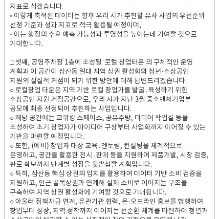
지표로 삼겠습니다.
◦ 이렇게 축적된 데이터는 향후 우리 시가 추진할 유사 사업의 우선순위
선정 기준과 성과 지표로 적극 활용될 예정이며,
◦ 이는 행정의 수요 예측 가능성과 투명성을 높이는데 기여할 것으로
기대합니다.
□ 셋째, 공영주차장 1층에 조성될 ‘로컬 창업타운’의 구체적인 운영
계획과 이 공간이 삼산동 일대 지역 상권 활성화와 청년·소상공인
지원의 실질적 거점이 되기 위한 방안에 대해 답변드리겠습니다.
○ 로컬창업 타운은 지역 기반 로컬 창업가를 발굴․육성하기 위한
소상공인 지원 거점공간으로, 우리 시가 지난 3월 중소벤처기업부
공모에 최종 선정되어 추진하는 사업입니다.
○ 해당 공간에는 코워킹 스페이스, 공유주방, 미디어 작업실 등을
조성하여 초기 창업자가 아이디어 구상부터 사업화까지 이어질 수 있는
기반을 마련할 예정입니다.
○ 또한, (예비) 창업자 대상 교육․멘토링, 컨설팅을 체계적으로
운영하고, 공간을 활용한 전시․판매 등을 지원하여 제품개발, 시장 검증,
판로 확보까지 단계별 성장을 뒷받침할 계획입니다.
○ 특히, 삼산동 핵심 상권의 입지를 활용하여 데이터 기반 소비 검증을
지원하고, 인근 골목상권과 연계해 실제 소비로 이어지는 구조를
구축하여 지역 상권 활성화에 기여할 것으로 기대됩니다.
○ 아울러 정책자금 연계, 유관기관 협력, 온·오프라인 홍보를 병행하여
창업부터 성장, 지역 정착까지 이어지는 선순환 체계를 마련하여 청년과