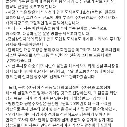
발전’이라는 큰 틀 아래 승용차 이용 억제와 필수 인프라 확보 사이의
전략적 균형을 맞추고자 합니다.
◦ 해당 지역은 많은 버스 노선과 향후 도시철도 1호선(트램)이 관통할
교통허브로, 그간 상권 규모에 비해 부족한 주차공간으로 주차 대기와
배회 차량으로 고질적인 정체를 빚어왔습니다.
◦ 이에 우리시는 이번 확충을 통해 주차 부족 문제를 근본적으로
해소하고, 다음과 같은 운영 방침을 세우고자 합니다.
◦ 중심상업지역의 특성과 향후 도입될 도시철도 체계를 고려하여 주차장
급지를 세분화하겠습니다.
◦ 합리적인 요금 조정을 통해 주차 회전율을 제고하고, AI 기반 주차관리
시스템 구축으로 상업·교통 중심권역의 친환경 스마트 교통체계를
구현하겠습니다.
◦ 또한 주차장 확충 이후 시민의 불편을 최소화하기 위해 신설 주차장을
상시 모니터링하여 24시간 운영하고, 주말 및 교통혼잡 등이 예상될
경우 관리 인력을 상주시켜 선제적으로 관리하겠습니다.
□ 둘째, 공영주차장이 삼산동 일대의 고질적인 주차난과 교통정체
해소에 실질적으로 얼마나 기여할 것으로 전망하는지, 그 검증을 위한
성과 목표나 사후 평가 계획은 있는지에 대해 답변드리겠습니다.
◦ 평창 현대 공영주차장은 울산연구원의 2039년 미래 주차 수요를
기반으로 주차 면수와 경제성 분석을 통해서 사업 규모를 확정하였고,
◦ 우리시는 이번 사업 사후 성과를 객관적으로 검증하기 위해 시민
만족도 조사와 주차 편의성 증대가 실제 방문객 수 증가와 상가 매출
상승으로 이어지는지 면밀히 분석하여 지역 상권 활성화의 실질적