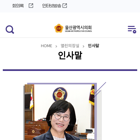
바
로
회의록
인터넷방송
로
가
가
기
기
HOME
열린의장실
인사말
인사말