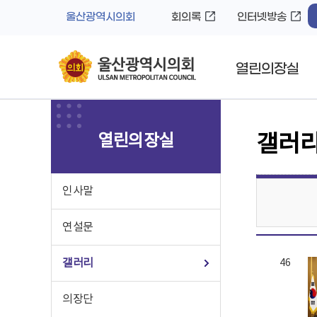
바
로
울산광역시의회
회의록
인터넷방송
로
가
가
기
기
열린의장실
열린의장실
갤러
인사말
연설문
갤러리
46
의장단