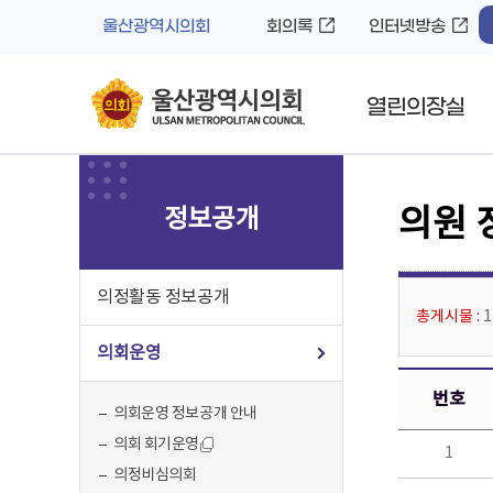
바
로
울산광역시의회
회의록
인터넷방송
로
가
가
기
기
열린의장실
정보공개
의원 
의정활동 정보공개
총게시물 :
의회운영
번호
의회운영 정보공개 안내
의회 회기운영
1
의정비심의회