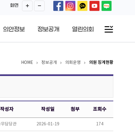
화면
의안정보
정보공개
열린의회
HOME
정보공개
의회운영
의원 징계현황
작성자
작성일
첨부
조회수
총무담당관
2026-01-19
174