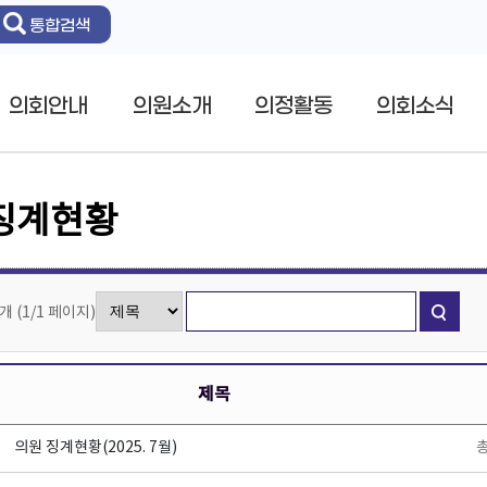
통합검색
의회안내
의원소개
의정활동
의회소식
징계현황
1개
(
1/1
페이지
)
제목
의원 징계현황(2025. 7월)