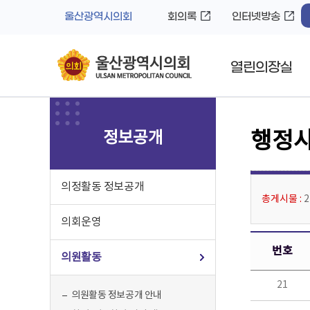
바
로
울산광역시의회
회의록
인터넷방송
로
가
가
기
기
열린의장실
정보공개
행정사
의정활동 정보공개
총게시물 :
의회운영
번호
의원활동
21
의원활동 정보공개 안내