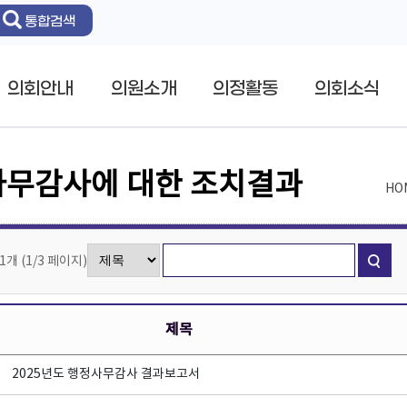
통합검색
의회안내
의원소개
의정활동
의회소식
무감사에 대한 조치결과
HO
21개
(
1/3
페이지
)
제목
2025년도 행정사무감사 결과보고서