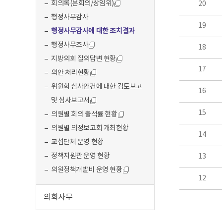
회의록(본회의/상임위)
20
행정사무감사
19
행정사무감사에 대한 조치결과
행정사무조사
18
지방의회 질의답변 현황
17
의안 처리현황
위원회 심사안건에 대한 검토보고
16
및 심사보고서
15
의원별 회의 출석률 현황
의원별 의정보고회 개최현황
14
교섭단체 운영 현황
정책지원관 운영 현황
13
의원정책개발비 운영 현황
12
의회사무