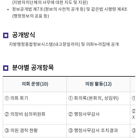
(지방자치단체의 사무에 대한 지도 및 지원)
정보공개법 제7조(정보의 사전적 공개 등) 및 같은법 시행령 제4조
(행정정보의 공표 등)
공개방식
지방행정종합정보시스템(내고장알리미) 및 의회누리집에 공개
분야별 공개항목
의회 운영(10)
의원 활동(12)
① 의회 회기
① 회의록(본회의, 상임위)
①
②
② 의정비 심의위원회
② 행정사무감사
지
③ 의원 겸직 현황
③ 행정사무감사 조치결과
③