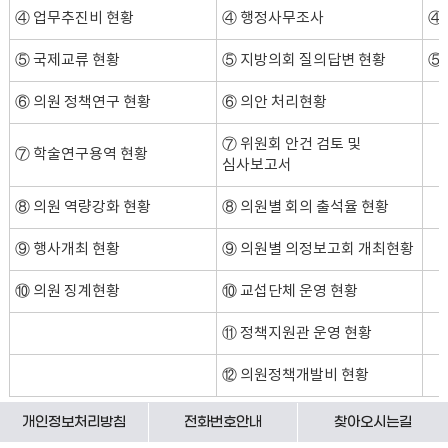
④ 업무추진비 현황
④ 행정사무조사
④
⑤ 국제교류 현황
⑤ 지방의회 질의답변 현황
⑤
⑥ 의원 정책연구 현황
⑥ 의안 처리현황
⑦ 위원회 안건 검토 및
⑦ 학술연구용역 현황
심사보고서
⑧ 의원 역량강화 현황
⑧ 의원별 회의 출석율 현황
⑨ 행사개최 현황
⑨ 의원별 의정보고회 개최현황
⑩ 의원 징계현황
⑩ 교섭단체 운영 현황
⑪ 정책지원관 운영 현황
⑫ 의원정책개발비 현황
개인정보처리방침
전화번호안내
찾아오시는길