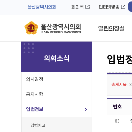
바
로
울산광역시의회
회의록
인터넷방송
로
가
가
기
기
열린의장실
의회소식
입법
의사일정
총게시물 :
공지사항
번호
입법정보
83
입법예고