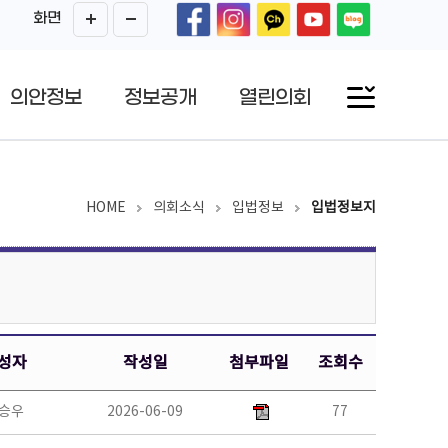
화면
의안정보
정보공개
열린의회
HOME
의회소식
입법정보
입법정보지
성자
작성일
첨부파일
조회수
승우
2026-06-09
77