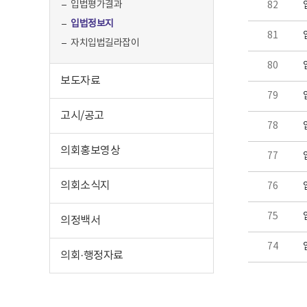
입법평가결과
82
입법정보지
81
자치입법길라잡이
80
보도자료
79
고시/공고
78
의회홍보영상
77
의회소식지
76
75
의정백서
74
의회·행정자료