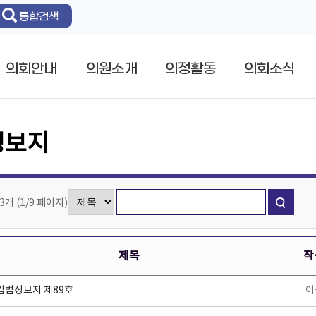
통합검색
의회안내
의원소개
의정활동
의회소식
정보지
83개
(
1/9
페이지
)
제목
작
입법정보지 제89호
이