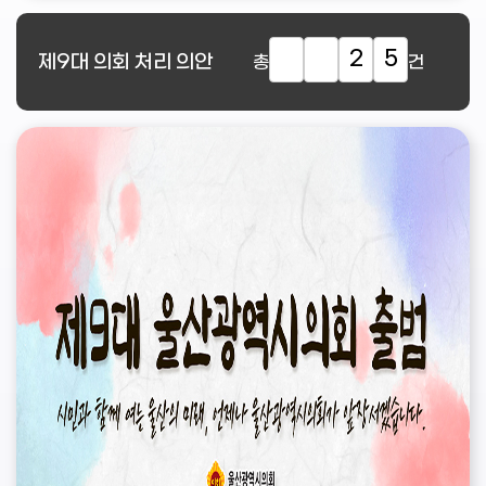
2
5
제9대
의회 처리 의안
총
건