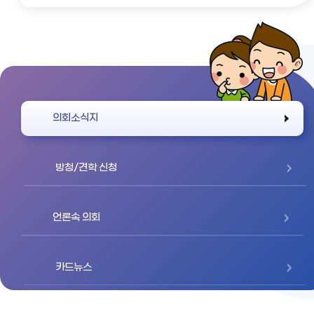
바로가기
의회소식지
방청/견학 신청
언론속 의회
카드뉴스