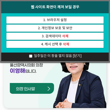
바
로
회의록
인터넷방송
웹 사이트 화면이 깨져 보일 경우
로
가
가
기
기
1. 브라우저 설정
2. 개인정보 보호 및 보안
3. 검색데이터
삭제
4. 캐시 선택 후
삭제
열린의장실
일주일간 이 창을 열지 않음
[닫기]
울산광역시의회 의장
이영해
입니다.
의장 인사말