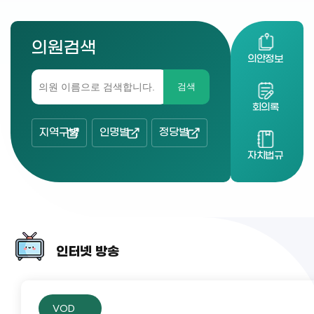
의원검색
의안정보
검색
회의록
지역구별
인명별
정당별
자치법규
인터넷 방송
VOD