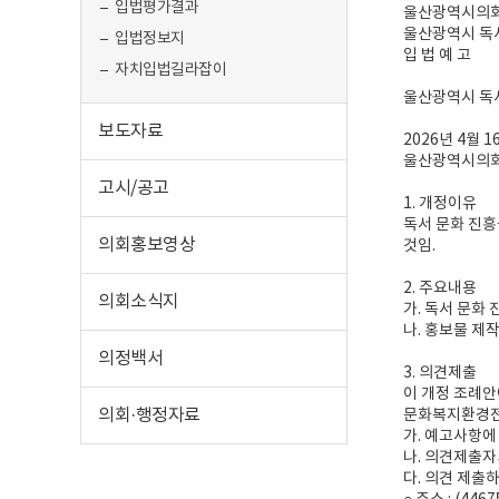
입법평가결과
울산광역시의회 
울산광역시 독
입법정보지
입 법 예 고
자치입법길라잡이
울산광역시 독서
보도자료
2026년 4월 1
울산광역시의
고시/공고
1. 개정이유
독서 문화 진흥
의회홍보영상
것임.
2. 주요내용
의회소식지
가. 독서 문화
나. 홍보물 제
의정백서
3. 의견제출
이 개정 조례안
의회·행정자료
문화복지환경전
가. 예고사항에
나. 의견제출자
다. 의견 제출