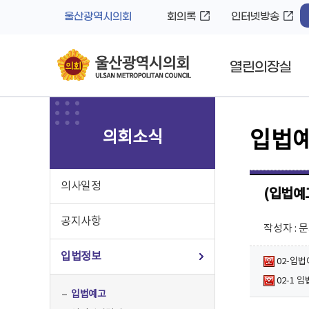
바
로
울산광역시의회
회의록
인터넷방송
로
가
가
기
기
열린의장실
의회소식
입법
의사일정
(입법예
공지사항
작성자 :
입법정보
02-입법
02-1 
입법예고