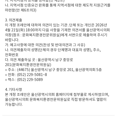
가. 지역서점의 정의를 정비함(안 제2조)
나. 지역서점 인증요건 완화를 통해 지역서점에 대한 제도적 지원근거를
마련함(안 제6조의3)
3. 의견제출
이 개정 조례안에 대하여 의견이 있는 기관․단체 또는 개인은 2026년
4월 21일(화) 18:00까지 다음 사항을 기재한 의견서를 울산광역시의회
의장(참조 : 문화복지환경전문위원실)에게 서면으로 제출하여 주시기
바랍니다.
가. 예고사항에 대한 의견(찬성 및 반대의견과 그 사유)
나. 의견제출자의 성명(단체의 경우 단체명과 대표자 성명), 주소,
전화번호
다. 의견 제출하실 곳 : 울산광역시 남구 중앙로
201(문화복지환경전문위원실)
○ 주소 : (44675) 울산광역시 남구 중앙로 201, 울산광역의회 5층
○ 전화 : (052) 229-5081~8
○ 팩스 : (052) 229-5089
4. 기타사항
본 개정 조례안은 울산광역시의회 홈페이지에 첨부물로 게시하였으며,
울산광역시의회 문화복지환경전문위원실로 직접 방문하셔도 열람이
가능합니다.