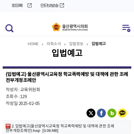
바
로
회의록
인터넷방송
로
가
가
기
기
HOME
의회소식
입법정보
입법예고
입법예고
(입법예고) 울산광역시교육청 학교폭력예방 및 대책에 관한 조례
전부개정조례안
작성자 : 교육위원회
조회수 : 129
작성일 2025-02-05
2. 입법예고(울산광역시교육청 학교폭력예방 및 대책에 관한 조례
전부개정조례안).hwp [0.06 MB]