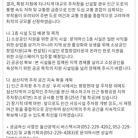
결과, 특정 지점에 지나치게 대규모 주차장을 신설할 경우 인근 도로의
통행 속도 저하 및 교통량 급증으로 인한 도심 교통 혼잡이 심화되는
부작용이 우려되어 주변 도로 여건과 교통 흐름을 종합적으로 고려하여
최적의 규모를 산정하였습니다.
나. 1층 시설 도입 배경 및 목적
1) 소상공인 지원을 위한 공익 시설 : 문의하신 1층 시설은 일반 사익을
위한 상업용 상가가 아니라 지역 상권 활성화와 상생을 위해 소상공인
창업지원(교육·컨설팅) 시설인 로컬창업타운과 온라인 판로 지원을
위한 소담스퀘어가 입주할 예정입니다.
2) 공공성 확보 : 본 시설들은 침체된 지역 경제를 살리고 소상공인을
육성하기 위한 공공 목적의 지원 시설임을 널리 양해해 주시기 바랍니다.
다. 삼산지역 주차 공간 지속 확충 계획
1) 인근 주차장 추가 조성 : 우리 시에서는 평창현대 앞 주차장 외에도
삼산지역의 고질적인 주차난을 분산·해소하고자 인근 동평공원 지하
주차장(147면) 조성 공사를 진행 중(25년 7월 착공)에 있습니다.
2) 장기적 대책 마련 : 앞으로도 민간 사유시설 주차장 개방 유도, 시 재정
여건 등을 종합적으로 감안하여 삼산지역의 주차 공간을 지속적으로
확보해 나갈 수 있도록 최선을 다하겠습니다.
∘ 궁금하신 사항은 울산광역시 버스택시과(052-229-4202, 052-229-
4212) 및 교통기획과(052-229-4283)로 문의하시면 성실히