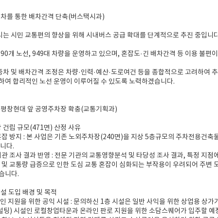
 증차를 통한 배차간격 단축(버스택시과)
 시는 시민 교통편의 향상을 위해 시내버스 공급 확대를 단계적으로 추진 중입니다
 190개 노선, 949대 차량을 운영하고 있으며, 혼잡도·긴 배차간격 등 이용 불
 증차 및 배차간격 조정은 차량·인력·예산·도로여건 등을 종합적으로 고려하여 
여 합리적인 노선 운영이 이루어질 수 있도록 노력하겠습니다.
동 평창현대 앞 공영주차장 확충(교통기획과)
장 건립 규모(471면) 산정 사유
 혼잡 방지 : 본 사업은 기존 노외주차장(240면)을 지상 5층규모의 주차전용건축물
니다.
 기관 조사 결과 반영 : 전문 기관의 교통영향분석 및 타당성 조사 결과, 특정 
 및 교통량 급증으로 인한 도심 교통 혼잡이 심화되는 부작용이 우려되어 주변
습니다.
시설 도입 배경 및 목적
공인 지원을 위한 공익 시설 : 문의하신 1층 시설은 일반 사익을 위한 상업용 상
설팅) 시설인 로컬창업타운과 온라인 판로 지원을 위한 소담스퀘어가 입주할 예