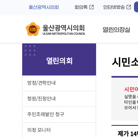
바
로
울산광역시의회
회의록
인터넷방송
로
가
가
기
기
열린의장실
열린의회
시민
방청/견학안내
시민여
실명을 
청원/진정안내
타인을 
모아서 
주민조례발안 청구
의정 모니터
제가 1