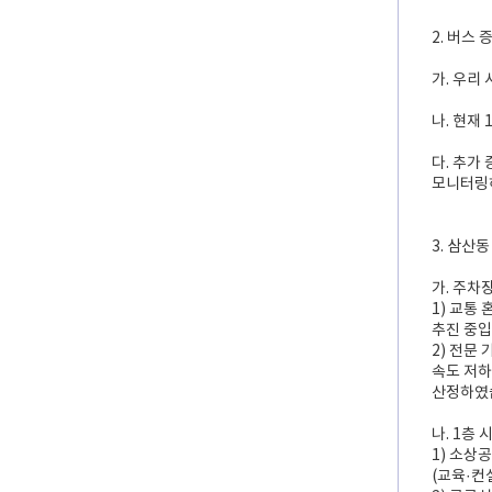
2. 버스
가. 우리
나. 현재
다. 추가
모니터링하
3. 삼산
가. 주차
1) 교통
추진 중입
2) 전문
속도 저하
산정하였
나. 1층 
1) 소상
(교육·컨