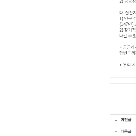
2) 공공
다. 삼산
1) 인근
(147면)
2) 장기
나갈 수 
∘ 궁금하신
답변드리
∘ 우리 
이전글
다음글