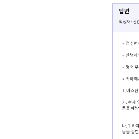
답변
작성자 : 
∘ 접수번
∘ 안녕하
∘ 평소 
∘ 귀하께
1. 버스
가. 현재
등을 예방
나. 귀하
등을 종합