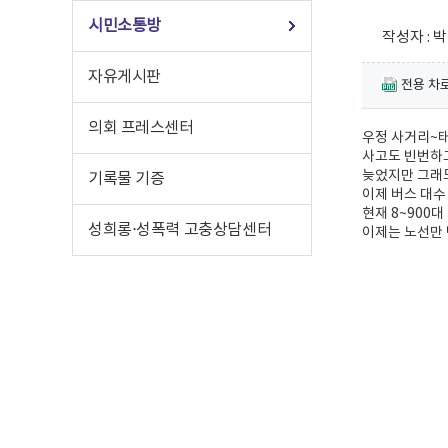
시민소통방
작성자 : 박 
자유게시판
전용 차로 
의회 프레스센터
우정 사거리~
사고도 빈번하고
늦었지만 그래
기록물 기증
이제 버스 대수
현재 8~900
성희롱⋅성폭력 고충상담센터
이제는 노선만 