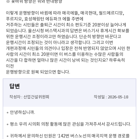
※ 꽃바위 방향은 위와 반대방향
이렇게 운행방향이 바뀜에 따라 매곡에뜰, 매곡현대, 월드메르디앙,
푸르지오, 효성해링턴 에듀파크 에뜰 주변에
거주하는 시민들은 출퇴근 시간이 최소 편도기준 20분이상 늘어나게
되었습니다. 울산시청 버스택시과의 답변은 버스기사 휴게시간 확보를
위한 운행시간 조정이라고만 하였습니다. 단순히 방향만 바꾼다고
운행시간이 조정되는 것이 아니라고 생각합니다. 그리고 이번
개편과정에 시민들의 의견이나 입장은 전혀 반영되지 않았으며 시민 한
사람의 시간이 최소 20분이면 이 버스를 이용하는 수많은 사람들의
시간을 다 합하면 얼마나 많은 시간이 낭비 되는 것인지요? 하루속히
이전
운행방향으로 원복 되었으면 합니다.
답변
작성자 : 산업건설위원회
작성일 : 2026-05-18
∘ 안녕하십니까.
∘ 평소 우리 시의회 의정 활동에 많은 관심을 가져주셔서 감사드립니다.
∘ 귀하께서 문의하신 민원은 ‘142번 버스노선의 매곡지역 운행 경로를