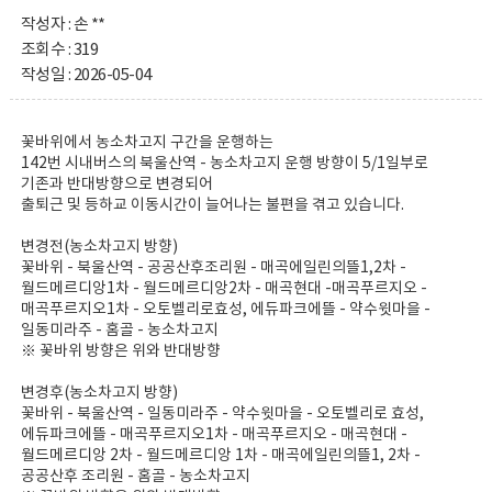
작성자 : 손 **
조회수 : 319
작성일 : 2026-05-04
꽃바위에서 농소차고지 구간을 운행하는
142번 시내버스의 북울산역 - 농소차고지 운행 방향이 5/1일부로
기존과 반대방향으로 변경되어
출퇴근 및 등하교 이동시간이 늘어나는 불편을 겪고 있습니다.
변경전(농소차고지 방향)
꽃바위 - 북울산역 - 공공산후조리원 - 매곡에일린의뜰1,2차 -
월드메르디앙1차 - 월드메르디앙2차 - 매곡현대 -매곡푸르지오 -
매곡푸르지오1차 - 오토벨리로효성, 에듀파크에뜰 - 약수윗마을 -
일동미라주 - 홈골 - 농소차고지
※ 꽃바위 방향은 위와 반대방향
변경후(농소차고지 방향)
꽃바위 - 북울산역 - 일동미라주 - 약수윗마을 - 오토벨리로 효성,
에듀파크에뜰 - 매곡푸르지오1차 - 매곡푸르지오 - 매곡현대 -
월드메르디앙 2차 - 월드메르디앙 1차 - 매곡에일린의뜰1, 2차 -
공공산후 조리원 - 홈골 - 농소차고지