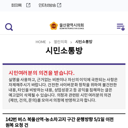
바
로
회의록
인터넷방송
로
가
가
기
기
HOME
열린의회
시민소통방
시민소통방
시민여러분의 의견을 받습니다.
실명을 사용하고, 근거없는 비판이나 자신의 이익에 국한되는 사항은
자제해주시기 바랍니다. 건전한 사이버문화 정착을 위하여 불건전한
내용, 타인을 비방하는 내용, 상업성광고 등 공익을 침해하는 글은
예고없이 삭제될 수 있습니다. 의정과 관련된 시민 여러분의 의견
(제안, 건의, 문의)를 모아서 의정에 반영하고자 합니다.
142번 버스 북울산역-농소차고지 구간 운행방향 5/1일 이전
원복 요청 건