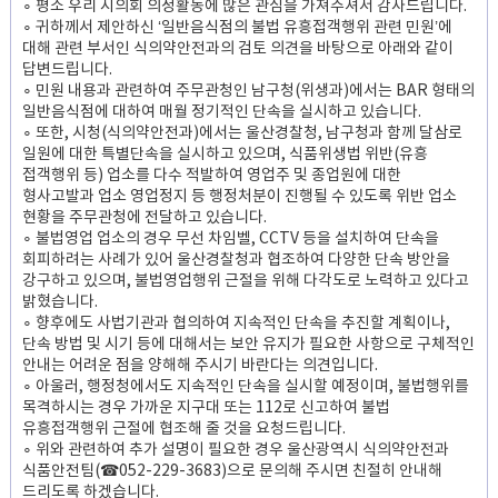
∘ 평소 우리 시의회 의정활동에 많은 관심을 가져주셔서 감사드립니다.
∘ 귀하께서 제안하신 ‘일반음식점의 불법 유흥접객행위 관련 민원’에
대해 관련 부서인 식의약안전과의 검토 의견을 바탕으로 아래와 같이
답변드립니다.
∘ 민원 내용과 관련하여 주무관청인 남구청(위생과)에서는 BAR 형태의
일반음식점에 대하여 매월 정기적인 단속을 실시하고 있습니다.
∘ 또한, 시청(식의약안전과)에서는 울산경찰청, 남구청과 함께 달삼로
일원에 대한 특별단속을 실시하고 있으며, 식품위생법 위반(유흥
접객행위 등) 업소를 다수 적발하여 영업주 및 종업원에 대한
형사고발과 업소 영업정지 등 행정처분이 진행될 수 있도록 위반 업소
현황을 주무관청에 전달하고 있습니다.
∘ 불법영업 업소의 경우 무선 차임벨, CCTV 등을 설치하여 단속을
회피하려는 사례가 있어 울산경찰청과 협조하여 다양한 단속 방안을
강구하고 있으며, 불법영업행위 근절을 위해 다각도로 노력하고 있다고
밝혔습니다.
∘ 향후에도 사법기관과 협의하여 지속적인 단속을 추진할 계획이나,
단속 방법 및 시기 등에 대해서는 보안 유지가 필요한 사항으로 구체적인
안내는 어려운 점을 양해해 주시기 바란다는 의견입니다.
∘ 아울러, 행정청에서도 지속적인 단속을 실시할 예정이며, 불법행위를
목격하시는 경우 가까운 지구대 또는 112로 신고하여 불법
유흥접객행위 근절에 협조해 줄 것을 요청드립니다.
∘ 위와 관련하여 추가 설명이 필요한 경우 울산광역시 식의약안전과
식품안전팀(☎052-229-3683)으로 문의해 주시면 친절히 안내해
드리도록 하겠습니다.