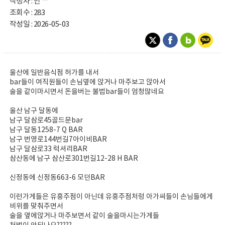
작성자 : 안 **
조회수 : 283
작성일 : 2026-05-03
울산에 일반음식점 허가를 내서
bar들이 여직원들이 손님옆에 앉거나 마주보고 앉아서
술을 같이마시면서 돈을버는 불법bar들이 엄청많네요
울산 남구 달동에
남구 달삼로45골드문bar
남구 달동1258-7 Q BAR
남구 번영로144번길7아이비BAR
남구 달삼로33 럭셔리BAR
삼산동에 남구 삼산로301번길12-28 H BAR
신정동에 신정동663-6 모던BAR
이런가게들은 유흥주점이 아닌데 유흥주점처렁 아가씨들이 손님들에게
비위를 맞춰주면서
술을 옆에앉거나 마주보면서 같이 술을마시는가게들