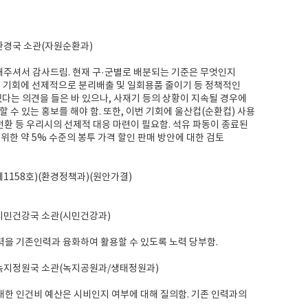
 환경국 소관(자원순환과)
해주셔서 감사드림. 현재 구·군별로 배분되는 기준은 무엇인지
 기회에 선제적으로 분리배출 및 일회용품 줄이기 등 정책적인
있다는 의견을 들은 바 있으나, 사재기 등의 상황이 지속될 경우에
수 있는 홍보를 해야 함. 또한, 이번 기회에 울산컵(순환컵) 사용
전환 등 우리시의 선제적 대응 마련이 필요함. 석유 파동이 종료된
위한 약 5% 수준의 봉투 가격 할인 판매 방안에 대한 검토
1158호)(환경정책과)(원안가결)
- 시민건강국 소관(시민건강과)
력을 기존인력과 융화하여 활용할 수 있도록 노력 당부함.
- 녹지정원국 소관(녹지공원과/생태정원과)
대한 인건비 예산은 시비인지 여부에 대해 질의함. 기존 인력과의