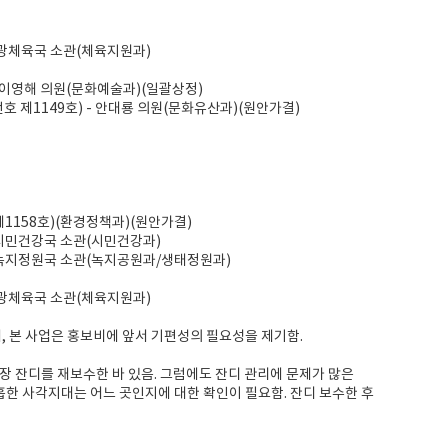
관광체육국 소관(체육지원과)
 이영해 의원(문화예술과)(일괄상정)
 제1149호) - 안대룡 의원(문화유산과)(원안가결)
1158호)(환경정책과)(원안가결)
- 시민건강국 소관(시민건강과)
- 녹지정원국 소관(녹지공원과/생태정원과)
관광체육국 소관(체육지원과)
, 본 사업은 홍보비에 앞서 기편성의 필요성을 제기함.
 잔디를 재보수한 바 있음. 그럼에도 잔디 관리에 문제가 많은
흡한 사각지대는 어느 곳인지에 대한 확인이 필요함. 잔디 보수한 후