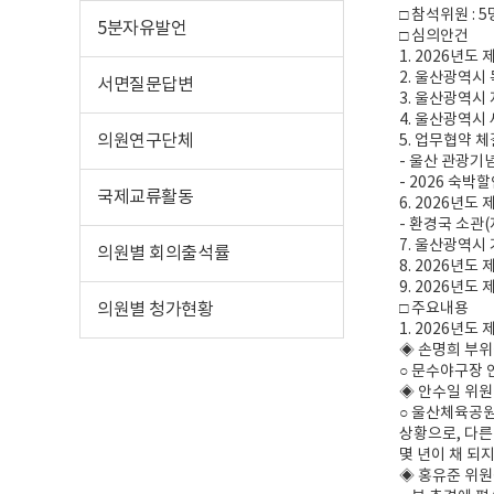
□ 참석위원 :
5분자유발언
□ 심의안건
1. 2026년
2. 울산광역시
서면질문답변
3. 울산광역시
4. 울산광역시
의원연구단체
5. 업무협약 
- 울산 관광기
- 2026 숙
국제교류활동
6. 2026년
- 환경국 소관
7. 울산광역시
의원별 회의출석률
8. 2026년
9. 2026년
의원별 청가현황
□ 주요내용
1. 2026년
◈ 손명희 부
○ 문수야구장 
◈ 안수일 위원
○ 울산체육공원
상황으로, 다른
몇 년이 채 되
◈ 홍유준 위