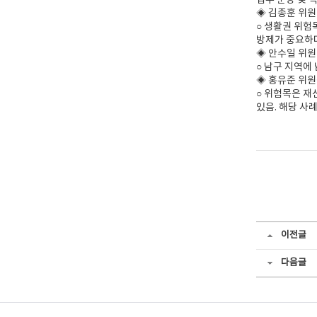
업무 분장 및 
◈ 김종훈 위원
○ 생활권 위험
방제가 중요하
◈ 안수일 위원
○ 남구 지역에
◈ 홍유준 위
○ 위험목은 재
있음. 해당 사
이전글
다음글