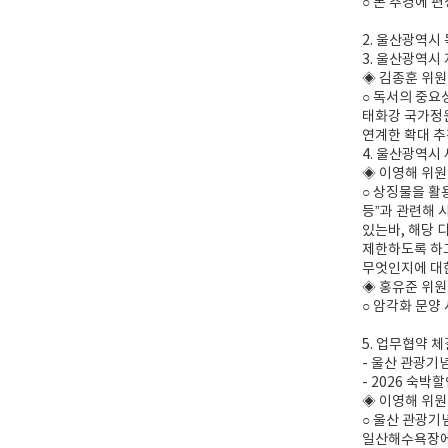
○ 본 추경에 
2. 울산광역시
3. 울산광역시
◈ 김종훈 위원
○ 독서의 중요
태화강 국가정원
연계한 확대 추
4. 울산광역시
◈ 이영해 위원
○ 상징물을 활
등”과 관련해 
있는바, 해당 
제한하도록 하고
무엇인지에 대한
◈ 홍유준 위
○ 암각화 문양
5. 업무협약 
- 울산 관광기
- 2026 숙
◈ 이영해 위원
○ 울산 관광기
일산해수욕장에