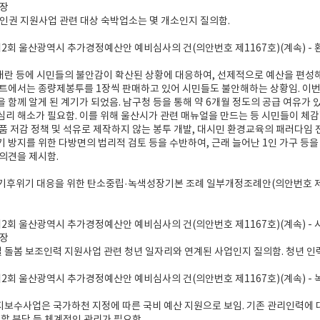
원장
박할인권 지원사업 관련 대상 숙박업소는 몇 개소인지 질의함.
도 제2회 울산광역시 추가경정예산안 예비심사의 건(의안번호 제1167호)(계속) -
대란 등에 시민들의 불안감이 확산된 상황에 대응하여, 선제적으로 예산을 편성
트에서는 종량제봉투를 1장씩 판매하고 있어 시민들도 불안해하는 상황임. 이번
 함께 알게 된 계기가 되었음. 남구청 등을 통해 약 6개월 정도의 공급 여유가 
리 해소가 필요함. 이를 위해 울산시가 관련 매뉴얼을 만드는 등 시민들이 체감할 
품 저감 정책 및 석유로 제작하지 않는 봉투 개발, 대시민 환경교육의 패러다임 
 방지를 위한 다방면의 법리적 검토 등을 수반하여, 근래 늘어난 1인 가구 등을 
의견을 제시함.
 기후위기 대응을 위한 탄소중립·녹색성장기본 조례 일부개정조례안(의안번호 제
도 제2회 울산광역시 추가경정예산안 예비심사의 건(의안번호 제1167호)(계속) 
원장
 돌봄 보조인력 지원사업 관련 청년 일자리와 연계된 사업인지 질의함. 청년 인
도 제2회 울산광역시 추가경정예산안 예비심사의 건(의안번호 제1167호)(계속) 
지보수사업은 국가하천 지정에 따른 국비 예산 지원으로 보임. 기존 관리인력에 