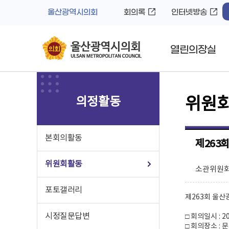
바
로
울산광역시의회
회의록
인터넷방송
로
가
가
기
기
열린의장실
의정활동
위원
본회의활동
제263
위원회활동
소관위원회
포토갤러리
제263회 울
시정질문답변
□ 회의일시 : 202
□ 회의장소 :