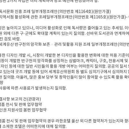
편성된 2가지 사업은 미리 계획하여 당초 예산에 편성했어야 함.
 독서문화 진흥 조례 일부개정조례안(의안번호 제1164호)(원안가결)
 지역서점 활성화에 관한 조례일부개정조례안(의안번호 제1165호)(원안가결)-
성은 높아지고 있으나, 미디어 활성화로 인해 독서량은 줄어들고 있는 추세임. 이
 외에 다른 구·군에도 확대할 계획이 있는지 질의함. 선바위 도서관과 연계하여 
진 검토 바람.
 세계유산 반구천의 암각화 보존ㆍ관리 및활용 지원 조례 일부개정조례안(의안번호
용한 디자인 개발 시, 시장이 개발한 본 디자인을 활용한 변화에 대한 허용 기준
시장이 개발한 반구천의 암각화를 상징하는 심벌마크, 캐릭터, 구호, 전용서체 및
디자인 등에 대한 일반 시민들의 활용 개방 여부는 어떠한지 질의함. 공공의 질서
 있는데 굿즈 개발 등에 있어 세계유산위원회 등 별도 심의기구에서 심의하지 
 질의함. 아울러, 많은 홍보 당부 및 창작인들이 많이 참여할 수 있도록 활용 확
원장
 사용에 따른 사용료가 발생하는지 질의함.
체결사항 보고의 건(관광과)
념품 전시 및 판매 업무협약
박할인권 지원사업 봄편 업무협약
념품 전시 및 판매 업무협약의 경우 라한호텔 울산 외 다른 협약처가 있는지와 향
 소재한 호텔은 어떠한지에 대해 질의함.