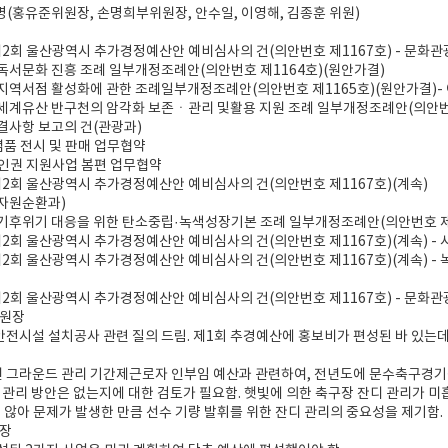
 5명(홍유준위원장, 손명희부위원장, 안수일, 이영해, 김종훈 위원)
도 제2회 울산광역시 추가경정예산안 예비심사의 건(의안번호 제1167호) - 문화
 독서문화 진흥 조례 일부개정조례안(의안번호 제1164호)(원안가결)
 지역서점 활성화에 관한 조례일부개정조례안(의안번호 제1165호)(원안가결)-
 세계유산 반구천의 암각화 보존ㆍ관리 및활용 지원 조례 일부개정조례안(의안번호
체결사항 보고의 건(관광과)
념품 전시 및 판매 업무협약
박할인권 지원사업 봄편 업무협약
도 제2회 울산광역시 추가경정예산안 예비심사의 건(의안번호 제1167호)(계속)
(자원순환과)
 기후위기 대응을 위한 탄소중립·녹색성장기본 조례 일부개정조례안(의안번호 제
도 제2회 울산광역시 추가경정예산안 예비심사의 건(의안번호 제1167호)(계속) 
도 제2회 울산광역시 추가경정예산안 예비심사의 건(의안번호 제1167호)(계속) 
도 제2회 울산광역시 추가경정예산안 예비심사의 건(의안번호 제1167호) - 문화
위원장
안전시설 설치공사 관련 질의 드림. 제1회 추경예산에 홍보비가 편성된 바 있는데
 그라운드 관리 기간제근로자 인부임 예산과 관련하여, 전년도에 문수축구경기장
 관리 방안은 없는지에 대한 검토가 필요함. 햇빛에 의한 축구장 잔디 관리가 미
지 않아 문제가 발생한 만큼 선수 기량 발휘를 위한 잔디 관리의 중요성을 제기함.
원장