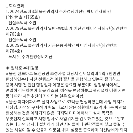
□ 회의결과
1. 2024년도 제3회 울산광역시 추가경정예산안 예비심사의 건
(의안번호 제765호)
- 건설주택국 소관
2. 2025년도 울산광역시 일반·특별회계 예산안 예비심사의 건(의안번호
제763호)
- 건설주택국 소관
3. 2025년도 울산광역시 기금운용계획안 예비심사의 건(의안번호
제764호)
- 도시 및 주거환경정비기금
◈ 권태호 부위원장
○ 울산 랜드마크 도심공원 조성사업 타당서 검토용역비 2억 7천만원
편성하였는데 사전 선행조건 이행 절차를 진행하고 있는지 질의하고
용역 시행 전 관련 행정절차 이행은 중요한 부분이며 집행부서에서는
면밀히 검토하여야 함을 강조함. 예산을 편성해놓고 행정절차 이행 지연
등에 따라 사업추진이 지연되는 일은 없어야함.
○ 울산 미디어파사드 설치 사업으로 83억을 편성하였는데 사업 위치가
미정임. 사업의 구체적 계획도 나오지 않은 상황에서 83억이라는 예산을
편성하는 것은 이해되지 않음. 디지털 미디어파사드 설치 목적은
무엇인지 질의하고 시청 청사로 사업위치를 검토하고 있는 것으로 알고
있는데 과연 청사에 설치하게 되면 시민들이나 관광객들이 찾고 즐길 수
있는 시설이 될 수 있을지 의문임. 위치 설정은 중요하며 예산낭비가 되지