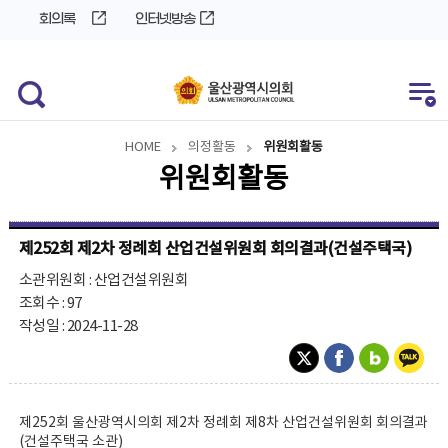
바
로
회의록
인터넷방송
로
가
가
기
기
HOME
의정활동
위원회활동
위원회활동
제252회 제2차 정례회 산업건설위원회 회의결과(건설주택국)
소관위원회 : 산업건설위원회
조회수 : 97
작성일 : 2024-11-28
제252회 울산광역시의회 제2차 정례회 제8차 산업건설위원회 회의결과
(건설주택국 소관)