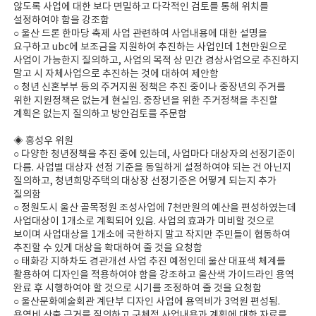
않도록 사업에 대한 보다 면밀하고 다각적인 검토를 통해 위치를
설정하여야 함을 강조함
○ 울산 드론 한마당 축제 사업 관련하여 사업내용에 대한 설명을
요구하고 ubc에 보조금을 지원하여 추진하는 사업인데 1천만원으로
사업이 가능한지 질의하고, 사업의 목적 상 민간 경상사업으로 추진하지
말고 시 자체사업으로 추진하는 것에 대하여 제안함
○ 청년 신혼부부 등의 주거지원 정책은 추진 중이나 중장년의 주거를
위한 지원정책은 없는게 현실임. 중장년을 위한 주거정책을 추진할
계획은 없는지 질의하고 방안검토를 주문함
◈ 홍성우 위원
○ 다양한 청년정책을 추진 중에 있는데, 사업마다 대상자의 선정기준이
다름. 사업별 대상자 선정 기준을 동일하게 설정하여야 되는 건 아닌지
질의하고, 청년희망주택의 대상장 선정기준은 어떻게 되는지 추가
질의함
○ 정원도시 울산 골목정원 조성사업에 7천만원의 예산을 편성하였는데
사업대상이 1개소로 계획되어 있음. 사업의 효과가 미비할 것으로
보이며 사업대상을 1개소에 국한하지 말고 작지만 주민들이 협동하여
추진할 수 있게 대상을 확대하여 줄 것을 요청함
○ 태화강 지하차도 경관개선 사업 추진 예정인데 울산 대표색 체계를
활용하여 디자인을 적용하여야 함을 강조하고 울산색 가이드라인 용역
완료 후 시행하여야 할 것으로 시기를 조정하여 줄 것을 요청함
○ 울산문화예술회관 계단부 디자인 사업에 용역비가 3억원 편성됨.
용역비 산출 근거를 질의하고 구체적 사업내용과 계획에 대한 자료를