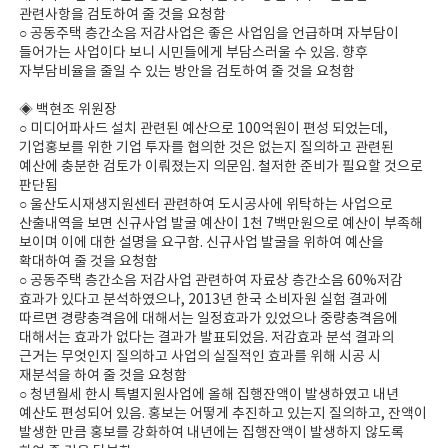
관련사항을 검토하여 줄 것을 요청함
○ 공동주택 층간소음 저감사업은 좋은 사업임을 언급하며 자부담이
들어가는 사업이다 보니 시민들에게 부담스러울 수 있음. 향후
자부담비율을 줄일 수 있는 방안을 검토하여 줄 것을 요청함
◈ 백현조 위원장
○ 미디어파사드 설치 관련된 예산으로 100억원이 편성 되었는데,
기업홍보를 위한 기업 투자를 협의한 것은 없는지 질의하고 관련된
예산에 충분한 검토가 이뤄졌는지 의문임. 철저한 준비가 필요할 것으로
판단됨
○ 울산도시재생지원센터 관련하여 도시공사에 위탁하는 사업으로
산출내역을 보면 신규사업 발굴 예산이 1천 7백만원으로 예산이 부족해
보이며 이에 대한 설명을 요구함. 신규사업 발굴을 위하여 예산을
확대하여 줄 것을 요청함
○ 공동주택 층간소음 저감사업 관련하여 자료상 층간소음 60%저감
효과가 있다고 분석하였으나, 2013년 한국 소비자원 실험 결과에
따르면 경량충격음에 대해서는 일정효과가 있었으나 중량충격음에
대해서는 효과가 없다는 결과가 발표되었음. 저감효과 분석 결과의
근거는 무엇인지 질의하고 사업의 실질적인 효과를 위해 시공 시
재분석을 하여 줄 것을 요청함
○ 청년월세 한시 특별지원사업에 올해 집행잔액이 발생하였고 내년
예산도 편성되어 있음. 홍보는 어떻게 추진하고 있는지 질의하고, 잔액이
발생한 만큼 홍보를 강화하여 내년에는 집행잔액이 발생하지 않도록