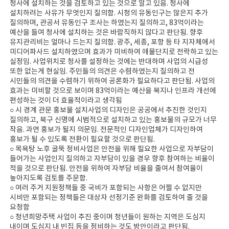
청사에 설치하는 것을 검토하고 있는 것으로 알고 있음. 청사에
설치하려는 사유가 무엇인지 질의함. 시청의 유동인구는 많은지 추가
질의하며, 관공서 유동인구 조사는 하였는지 질의하고, 83억이라는
예산을 들여 청사에 설치하는 것은 바람직하지 않다고 판단됨. 향후
유지관리비는 얼마나 드는지 질의함. 광주, 세종, 포항 등 타 지자체에서
미디어파사드 설치하였으며 효과가 미비하여 애물단지로 전락하고 있는
실정임. 사업위치로 청사를 설정하는 것에는 반대하며 사업의 시급성
또한 없는게 현실임. 주민들의 의견은 수렴하였는지 질의하고 전
시민들의 의견을 수렴하기 위하여 공론화가 필요하다고 판단됨. 사업의
효과는 미비할 것으로 보이며 83억이라는 예산을 복지나 인프라 개선에
편성하는 것이 더 효율적이라고 생각됨
○ 시 경계 관문 홍보물 설치사업의 디자인은 공공에서 추진한 것인지
질의하고, 북구 신명에 시범적으로 설치하고 있는 홍보물의 규모가 너무
작음. 과연 홍보가 될지 의문임. 전문적인 디자인업체가 디자인하여
홍보가 될 수 있도록 전환이 필요할 것으로 판단됨.
○ 목욕탕 노후 굴뚝 정비사업은 안전을 위해 필요한 사업으로 자부담이
들어가는 사업인지 질의하고 자부담이 있을 경우 향후 참여하는 비율이
적을 것으로 판단됨. 안전을 위하여 자부담 비율을 줄여서 참여율이
높아지도록 검토를 주문함.
○ 여러 주거 지원정책들 중 국비가 포함되는 사항은 어쩔 수 없지만
시비만 포함되는 정책들은 대상자 선정기준 완화를 검토하여 줄 것을
요청함
○ 청년희망주택 사업이 추진 중이며 청년들이 원하는 지역은 도심지
내이며 도심지 내 빈집 등을 정비하는 것도 방안이라고 판단됨.