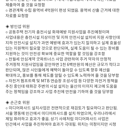
제출하여 줄 것을 요청함
○ 경관계획 수립 용역비 4억원이 편성 되였음. 용역비 산출 근거에 대한
자료를 요청함
◈ 방인섭 위원
○ 공동주택 전기차 충전시설 화재예방 지원사업을 추진예정이며
사업내용은 충전시설 지상이전 및 지하 안전시설 설치비 지원 사항인데
지하 안전시설 설치가 과연 예방에 효과가 있는지 질의하고 실제 효율성
있는 지원책이 필요할 것으로 판단되며, 실제 도움이 될 수 있는 장비를
지원하는 것이 안전성 확보에 중요한 역할을 할 것임을 강조함
○ 전월세 안심계약 굿파트너스 사업 관련하여 주거 약자의 안정적
주거정착 지원사업임을 감안하면 1천 6백만원의 예산은 규모가 적다고
판단되며, 많은 시민들에게 혜택이 돌아갈 수 있도록 향후 예산을
확대하고, 홍보를 통해 제도를 알릴 수 있도록 노력하여 줄 것을 당부함
○ 자전거 펌프트랙 및 MTB 연습장 조성사업 등 다양한 자전거 정책을
추진 중인데 태화강 주변의 시설 설치는 울산의 이미지 제고에 도움을
주는 정책임을 강조하고 사업 추진에 만전을 기하여 줄 것을 당부함
◈ 손근호 위원
○ 미디어파사드 설치사업은 전면적으로 재검토가 필요하다고 판단됨.
서울 명동에 민간에서 미디어파사드를 설치 하였으며, 우리나라에서
제일 화려하고 효과가 좋음. 상기 사례처럼 미디어파사드 사업은
민간에서 사업을 추진하여야 효과가 극대됨. 위치는 미정이지만 시청