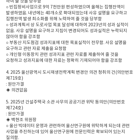
하여 줄 것을 당부함
○ 빈집정비사업으로 9억 7천만원 편성하였으며 올해는 집행잔액이
발생하였음. 내년에는 40개소로 확대되었는데 사유 설명을 요구하고
집행잔액 발생 최소화를 위해 노력하여 줄 것을 당부함
○ 성과계획서 상 도로사업 목표 달성에 대하여 2023년의 성과 실적이
없음. 사유 설명을 요구하고 지침이 변경되어도 성과실적은 누락되지
않아야 함을 강조함
○ 부동산 지도점검 성과지표에 대한 목표실적이 전무함. 사유 설명을
요구하고 관련 자료 제출을 요청함
○ 개인형 이동장치 관련 성과지표 관련 자료를 제출하여 줄 것을
요청하고 성과지표에 대한 자료는 정확히 기재되어야 함을 강조함
4. 2025 울산광역시 도시재생전략계획 변경안 의견 청취의 건(의안번호
제719호)
: 원안가결
◈ 의견없음
5. 2025년 건설주택국 소관 사무의 공공기관 위탁 동의안(의안번호
제724호)
: 원안가결
◈ 백현조 위원장
○ 울산 빅데이터 운영과 관련하여 울산연구원에 위탁하게 되는데 관련
사업을 추진하는데 있어 울산연구원에 전문인력은 확보되어 있는지
질의함.