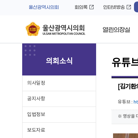
바
로
울산광역시의회
회의록
인터넷방송
로
가
가
기
기
열린의장실
의회소식
유튜
의사일정
[김기환
공지사항
유튜브 :
h
입법정보
※ 영상을 
보도자료