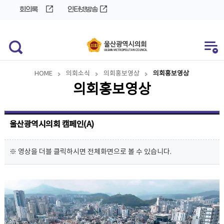
바
로
회의록
인터넷방송
로
가
가
기
기
HOME
의회소식
의회홍보영상
의회홍보영상
의회홍보영상
울산광역시의회 캠페인(A)
※ 영상을 더블 클릭하시면 전체화면으로 볼 수 있습니다.