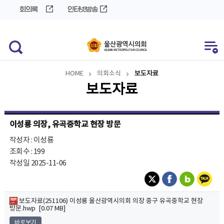
바
로
회의록
인터넷방송
로
가
가
기
기
HOME
의회소식
보도자료
보도자료
이성룡 의장, 유곡중학교 현장 방문
작성자 : 이성룡
조회수 : 199
작성일 2025-11-06
보도자료(251106) 이성룡 울산광역시의회 의장 중구 유곡중학교 현장
방문.hwp [0.07 MB]
바로보기