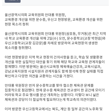
울산광역시의회 교육위원회 안대룡 위원장,
교육환경 개선을 위한 문수중, 우신고 현장방문, 교육환경 개선을 위한
현장 목소리 청취
울산광역시의회 교육위원회 안대룡 위원장(삼호동, 무거동)은 최근 지역
내 학교 교육환경 개선을 위해 2일(수) 오전, 문수중학교(교장 박현읍)와
우신고등학교(교장 김강문)를 차례로 방문하여 교육현장의 생생한
목소리를 청취했다.
이번 현장방문은 지역 학교 현장의 건의사항을 듣고, 학습 및 생활환경
개선을 위한 실질적인 대안을 찾기 위해 해당 학교와 교육청 관계자들이
함께했다. 이번 방문에는 울산시교육청 체육예술건강과, 교육시설과,
강남교육지원청 시설지원과 관계자들도 함께 참석해 현장 실태를 직접
확인하고 다양한 의견을 교환하는 시간을 가졌다.
안대룡 위원장은 먼저 문수중학교를 찾아 협소한 체육관 문제를
집중적으로 점검했다. 현재 문수중 체육관은 전교생이 한 공간에 모이기
어려워 학교 주요 행사를 분산 개최하는 상황이다. 이렇다 보니 넓은
체육관과 강당이 더 절실하게 필요하다는게 학교측의 의견이였다.
이어 방문한 우신고등학교에서는 복도, 계단 등 일부 공간의 노후화 및