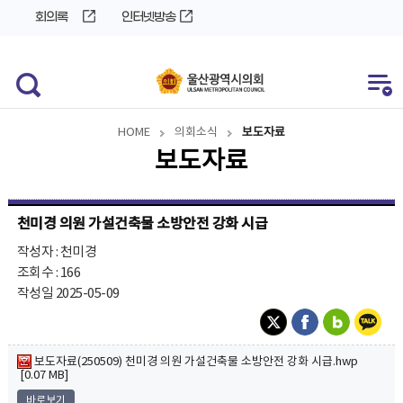
바
로
회의록
인터넷방송
로
가
가
기
기
HOME
의회소식
보도자료
보도자료
천미경 의원 가설건축물 소방안전 강화 시급
작성자 : 천미경
조회수 : 166
작성일 2025-05-09
보도자료(250509) 천미경 의원 가설건축물 소방안전 강화 시급.hwp
[0.07 MB]
바로보기