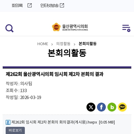
바
로
회의록
인터넷방송
로
가
가
기
기
HOME
의정활동
본회의활동
본회의활동
제262회 울산광역시의회 임시회 제2차 본회의 결과
작성자 : 의사팀
조회수 : 133
작성일 : 2026-03-19
제262회 임시회 제2차 본회의 회의결과(게시용).hwpx [0.05 MB]
바로보기