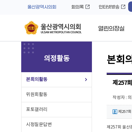
바
로
울산광역시의회
회의록
인터넷방송
로
가
가
기
기
열린의장실
의정활동
본회
본회의활동
제257
위원회활동
작성자 : 
포토갤러리
제257회 
시정질문답변
제257회 울산