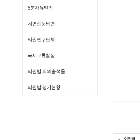
5분자유발언
서면질문답변
의원연구단체
국제교류활동
의원별 회의출석률
의원별 청가현황
이전글