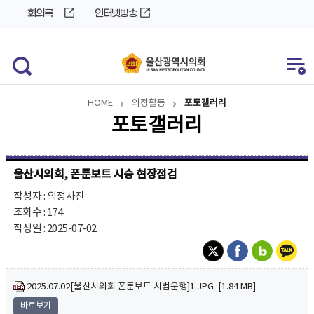
바
로
회의록
인터넷방송
로
가
가
기
기
HOME
의정활동
포토갤러리
포토갤러리
울산시의회, 폰툰보트 시승 현장점검
작성자 : 의정사진
조회수 : 174
작성일 : 2025-07-02
2025.07.02[울산시의회 폰툰보트 시범운행]1.JPG [1.84 MB]
바로보기