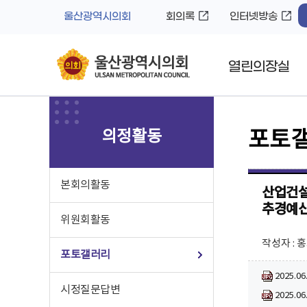
바
로
울산광역시의회
회의록
인터넷방송
로
가
가
기
기
열린의장실
의정활동
포토
본회의활동
산업건설
추경예산
위원회활동
작성자 : 
포토갤러리
2025.
시정질문답변
2025.