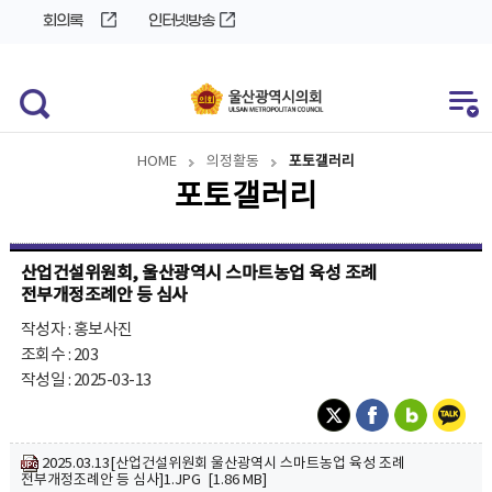
바
로
회의록
인터넷방송
로
가
가
기
기
HOME
의정활동
포토갤러리
포토갤러리
산업건설위원회, 울산광역시 스마트농업 육성 조례
전부개정조례안 등 심사
작성자 : 홍보사진
조회수 : 203
작성일 : 2025-03-13
2025.03.13[산업건설위원회 울산광역시 스마트농업 육성 조례
전부개정조례안 등 심사]1.JPG [1.86 MB]