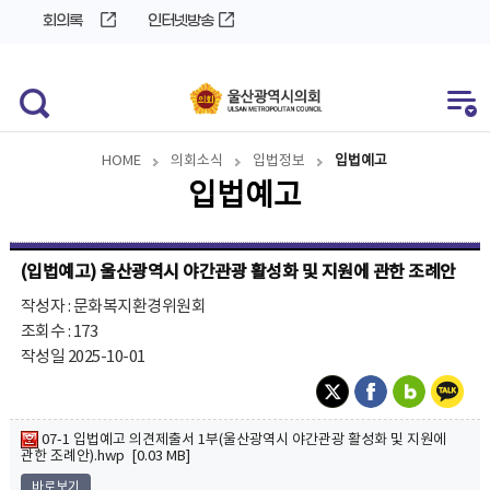
바
로
회의록
인터넷방송
로
가
가
기
기
HOME
의회소식
입법정보
입법예고
입법예고
(입법예고) 울산광역시 야간관광 활성화 및 지원에 관한 조례안
작성자 : 문화복지환경위원회
조회수 : 173
작성일 2025-10-01
07-1 입법예고 의견제출서 1부(울산광역시 야간관광 활성화 및 지원에
관한 조례안).hwp [0.03 MB]
바로보기