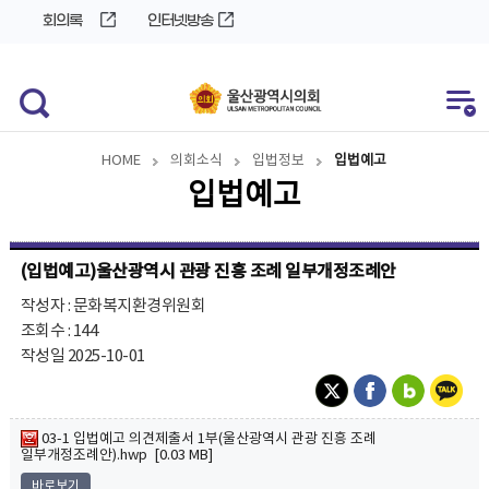
바
로
회의록
인터넷방송
로
가
가
기
기
HOME
의회소식
입법정보
입법예고
입법예고
(입법예고)울산광역시 관광 진흥 조례 일부개정조례안
작성자 : 문화복지환경위원회
조회수 : 144
작성일 2025-10-01
03-1 입법예고 의견제출서 1부(울산광역시 관광 진흥 조례
일부개정조례안).hwp [0.03 MB]
바로보기