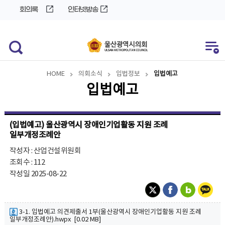
바
로
회의록
인터넷방송
로
가
가
기
기
HOME
의회소식
입법정보
입법예고
입법예고
(입법예고) 울산광역시 장애인기업활동 지원 조례
일부개정조례안
작성자 : 산업건설위원회
조회수 : 112
작성일 2025-08-22
3-1. 입법예고 의견제출서 1부(울산광역시 장애인기업활동 지원 조례
일부개정조례안).hwpx [0.02 MB]