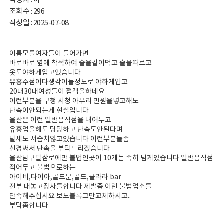
작성자 : 이 **
조회수 : 296
작성일 : 2025-07-08
이름모를여자들이 들어가면
바로바로 옆에 착석하여 술을같이먹고 술을따르고
옷도야하게입고있습니다
유흥주점이다생각이들정도로 야하게입고
20대30대여성들이 접객을하네요
이런부분을 구청 시청 아무리 민원을넣고해도
단속이안되는게 현실입니다
울산은 이런 일반음식점을 내어두고
유흥업을해도 당당하고 단속도안된다며
탈세도 서슴치않고있습니다 이런부분들좀
신경써서 단속을 부탁드리겠습니다
울산남구달삼로에만 불법인곳이 10개는 족히 넘게있습니다 일반음식점
적어두고 불법으로하는
아이비,다이아,골드문,골드,클라라 bar
전부 대놓고장사를합니다 제발좀 이런 불법업소를
단속해주십시요 보도블록그만교체하시고..
부탁좀합니다