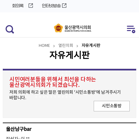
바
로
회의록
인터넷방송
로
가
가
기
기
HOME
열린의회
자유게시판
자유게시판
시민여러분들을 위해서 최선을 다하는
울산광역시의회가 되겠습니다.
저희 의회에 하고 싶은 말은 열린의회 '시민소통방'에 남겨주시기
바랍니다.
시민소통방
울산남구bar