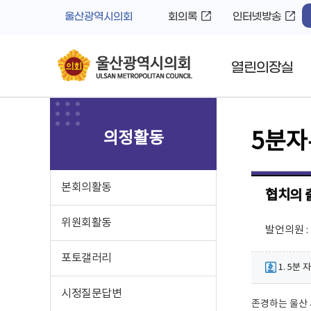
바
로
울산광역시의회
회의록
인터넷방송
로
가
가
기
기
열린의장실
의정활동
5분
본회의활동
협치의 
위원회활동
발언의원 
포토갤러리
1. 5분
시정질문답변
존경하는 울산 