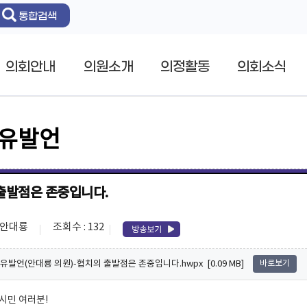
통합검색
의회안내
의원소개
의정활동
의회소식
자유발언
출발점은 존중입니다.
: 안대룡
조회수 : 132
 자유발언(안대룡 의원)-협치의 출발점은 존중입니다.hwpx [0.09 MB]
바로보기
시민 여러분!