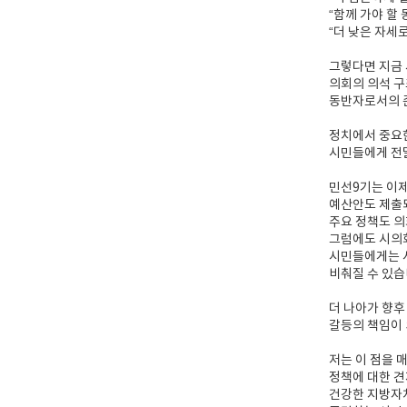
“함께 가야 할
“더 낮은 자세
그렇다면 지금
의회의 의석 구
동반자로서의 
정치에서 중요
시민들에게 전
민선9기는 이제
예산안도 제출
주요 정책도 의
그럼에도 시의
시민들에게는 
비춰질 수 있습
더 나아가 향후
갈등의 책임이 
저는 이 점을 
정책에 대한 견
건강한 지방자치