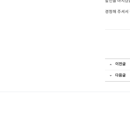
발언을 마치겠
경청해 주셔서
이전글
다음글