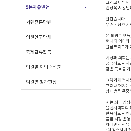
그리고 이영해 
5분자유발언
김상욱 시장님
반갑습니다.
서면질문답변
무거ㆍ삼호 지
본 의원은 오늘
의원연구단체
협치의 의미와
말씀드리고자 
국제교류활동
시장과 의회는 
궁극적으로 시
의원별 회의출석률
같은 목표를 가
그렇기에 협치
의원별 청가현황
그러나 협치는
상대방을 존중
저는 최근 김상
울산시의회의 
반복적으로 언급
물론 시정 운영
하지만 김상욱
“더 겸손하게 