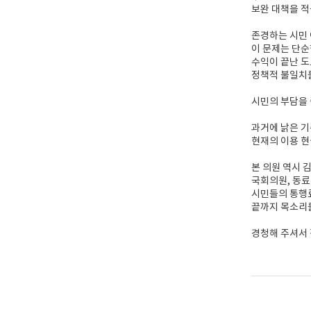
보완 대책을 적
존경하는 시민 
이 문제는 단순한
수익이 끝난 
정책적 불일치
시민의 부담을 
과거에 낡은 기
현재의 이용 현
본 의원 역시 
국회의원, 동
시민들의 통행
끝까지 목소리
경청해 주셔서