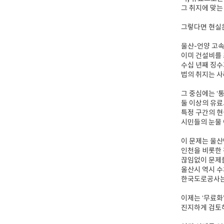
그 취지에 맞는
그렇다면 현실
울산-언양 고
이미 건설비를
수십 년째 징수
법의 취지는 사
그 중심에는 ‘
둘 이상의 유료
특정 구간의 
시민들의 눈물 
이 문제는 울산
인천을 비롯한
끊임없이 문제
울산시 역시 수
한국도로공사는
이제는 ‘무료화
진지하게 검토