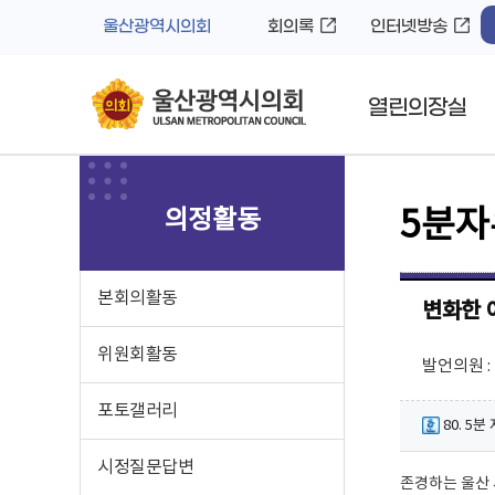
바
로
울산광역시의회
회의록
인터넷방송
로
가
가
기
기
열린의장실
의정활동
5분
본회의활동
변화한 
위원회활동
발언의원 
포토갤러리
80. 5
시정질문답변
존경하는 울산 