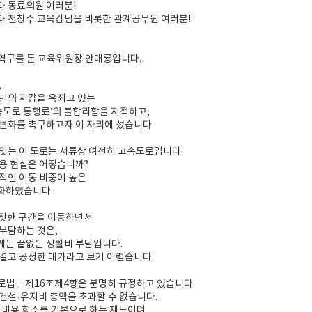
과 동료의원 여러분!
과 천창수 교육감님을 비롯한 관계공무원 여러분!
역구를 둔 교육위원장 안대룡입니다.
,
민의 지갑을 옥죄고 있는
속도로 통행료’의 불합리함을 지적하고,
변화를 촉구하고자 이 자리에 섰습니다.
잇는 이 도로는 서류상 여전히 고속도로입니다.
용 현실은 어떻습니까?
적인 이동 비중이 높은
화하였습니다.
남짓한 구간을 이동하면서
부담하는 것은,
게는 끝없는 생활비 부담입니다.
결코 공정한 대가라고 보기 어렵습니다.
로법」제16조제4항은 분명히 규정하고 있습니다.
건설·유지비 총액을 초과할 수 없습니다.
 비용 회수를 기본으로 하는 제도이며,