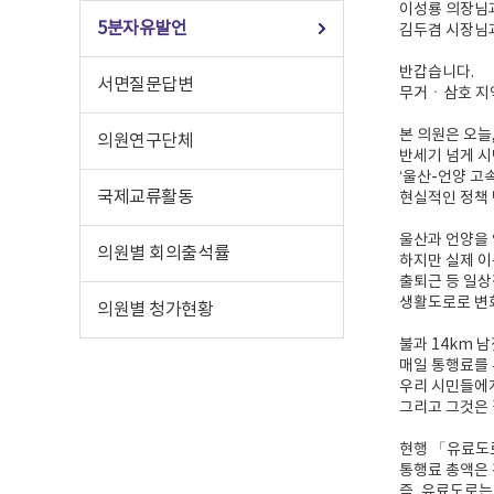
이성룡 의장님
5분자유발언
김두겸 시장님
반갑습니다.
서면질문답변
무거ㆍ삼호 지
본 의원은 오늘
의원연구단체
반세기 넘게 시
‘울산-언양 고
국제교류활동
현실적인 정책 
울산과 언양을 
의원별 회의출석률
하지만 실제 이
출퇴근 등 일상
생활도로로 변
의원별 청가현황
불과 14km 
매일 통행료를 
우리 시민들에
그리고 그것은 
현행 「유료도
통행료 총액은 
즉, 유료도로는