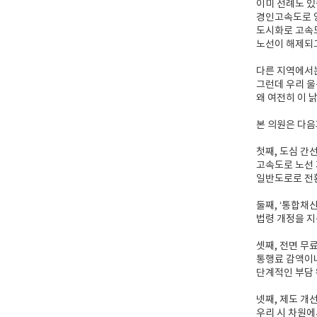
이미 선례도 있
경인고속도로 
도시화로 고속
노선이 해제되
다른 지역에서
그런데 우리 울
왜 여전히 이 
본 의원은 다음
첫째, 도심 간
고속도로 노선
일반도로로 전환
둘째, ‘통합채
법령 개정을 지
셋째, 전면 무
통행료 감액이나
단계적인 부담 
넷째, 제도 개
우리 시 차원에