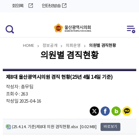
바
로
회의록
인터넷방송
로
가
가
기
기
HOME
정보공개
의회운영
의원별 겸직현황
의원별 겸직현황
제8대 울산광역시의원 겸직 현황(25년 4월 14일 기준)
작성자 : 총무팀
조회수 : 263
작성일 2025-04-16
(25.4.14. 기준)제8대 의원 겸직현황.xlsx [0.02 MB]
바로보기