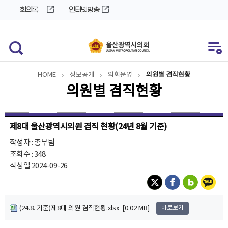
바
로
회의록
인터넷방송
로
가
가
기
기
HOME
정보공개
의회운영
의원별 겸직현황
의원별 겸직현황
제8대 울산광역시의원 겸직 현황(24년 8월 기준)
작성자 : 총무팀
조회수 : 348
작성일 2024-09-26
(24.8. 기준)제8대 의원 겸직현황.xlsx [0.02 MB]
바로보기