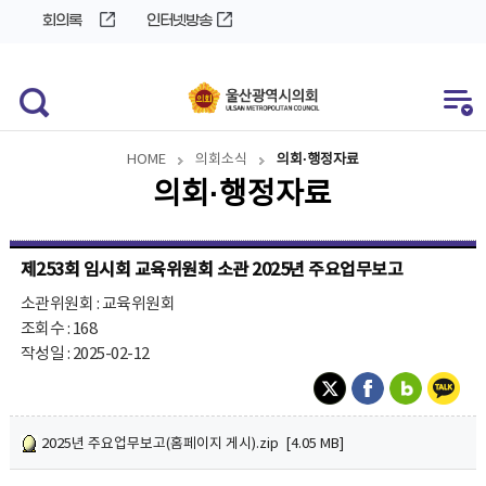
바
로
회의록
인터넷방송
로
가
가
기
기
HOME
의회소식
의회·행정자료
의회·행정자료
제253회 임시회 교육위원회 소관 2025년 주요업무보고
소관위원회 : 교육위원회
조회수 : 168
작성일 : 2025-02-12
2025년 주요업무보고(홈페이지 게시).zip [4.05 MB]