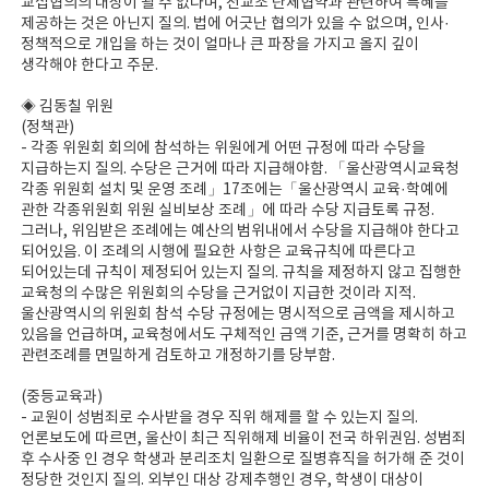
교섭협의의 대상이 될 수 없다며, 전교조 단체협약과 관련하여 특혜를
제공하는 것은 아닌지 질의. 법에 어긋난 협의가 있을 수 없으며, 인사·
정책적으로 개입을 하는 것이 얼마나 큰 파장을 가지고 올지 깊이
생각해야 한다고 주문.
◈ 김동칠 위원
(정책관)
- 각종 위원회 회의에 참석하는 위원에게 어떤 규정에 따라 수당을
지급하는지 질의. 수당은 근거에 따라 지급해야함. 「울산광역시교육청
각종 위원회 설치 및 운영 조례」17조에는「울산광역시 교육·학예에
관한 각종위원회 위원 실비보상 조례」에 따라 수당 지급토록 규정.
그러나, 위임받은 조례에는 예산의 범위내에서 수당을 지급해야 한다고
되어있음. 이 조례의 시행에 필요한 사항은 교육규칙에 따른다고
되어있는데 규칙이 제정되어 있는지 질의. 규칙을 제정하지 않고 집행한
교육청의 수많은 위원회의 수당을 근거없이 지급한 것이라 지적.
울산광역시의 위원회 참석 수당 규정에는 명시적으로 금액을 제시하고
있음을 언급하며, 교육청에서도 구체적인 금액 기준, 근거를 명확히 하고
관련조례를 면밀하게 검토하고 개정하기를 당부함.
(중등교육과)
- 교원이 성범죄로 수사받을 경우 직위 해제를 할 수 있는지 질의.
언론보도에 따르면, 울산이 최근 직위해제 비율이 전국 하위권임. 성범죄
후 수사중 인 경우 학생과 분리조치 일환으로 질병휴직을 허가해 준 것이
정당한 것인지 질의. 외부인 대상 강제추행인 경우, 학생이 대상이