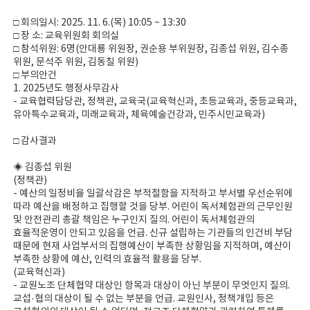
□ 회의일시: 2025. 11. 6.(목) 10:05 ~ 13:30
□ 장 소: 교육위원회 회의실
□ 참석위원: 6명(안대룡 위원장, 권순용 부위원장, 김종섭 위원, 김수종
위원, 문석주 위원, 김동칠 위원)
□ 부의안건
1. 2025년도 행정사무감사
- 교육협력담당관, 정책관, 교육국(교육혁신과, 초등교육과, 중등교육과,
유아특수교육과, 미래교육과, 체육예술건강과, 민주시민교육과)
□ 감사결과
◈ 김종섭 위원
(정책관)
- 예산의 일정비율 일괄삭감은 부적절함을 지적하고 부서별 우선순위에
따라 예산을 배정하고 집행할 것을 당부. 어린이 독서체험관의 근무인원
및 안전관리 총괄 책임은 누구인지 질의. 어린이 독서체험관의
효율적운영이 안되고 있음을 언급. 신규 설립하는 기관들의 인건비 부담
때문에 현재 사업부서의 집행예산이 부족한 상황임을 지적하며, 예산이
부족한 상황에 예산, 인력의 효율적 활용을 당부.
(교육혁신과)
- 교원노조 단체협약 대상인 항목과 대상이 아닌 부분이 무엇인지 질의.
교섭·협의 대상이 될 수 없는 부분을 언급. 교원인사, 정책개입 등은