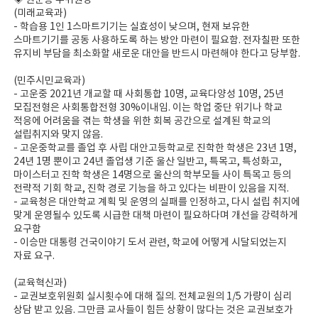
◈ 권순용 부위원장
(미래교육과)
- 학습용 1인 1스마트기기는 실효성이 낮으며, 현재 보유한
스마트기기를 공동 사용하도록 하는 방안 마련이 필요함. 전자칠판 또한
유지비 부담을 최소화할 새로운 대안을 반드시 마련해야 한다고 당부함.
(민주시민교육과)
- 고운중 2021년 개교할 때 사회통합 10명, 교육다양성 10명, 25년
모집전형은 사회통합전형 30%이내임. 이는 학업 중단 위기나 학교
적응에 어려움을 겪는 학생을 위한 회복 공간으로 설계된 학교의
설립취지와 맞지 않음.
- 고운중학교를 졸업 후 사립 대안고등학교로 진학한 학생은 23년 1명,
24년 1명 뿐이고 24년 졸업생 기준 울산 일반고, 특목고, 특성화고,
마이스터고 진학 학생은 14명으로 울산의 학부모들 사이 특목고 등의
전략적 기회 학교, 진학 경로 기능을 하고 있다는 비판이 있음을 지적.
- 교육청은 대안학교 계획 및 운영의 실패를 인정하고, 다시 설립 취지에
맞게 운영될수 있도록 시급한 대책 마련이 필요하다며 개선을 강력하게
요구함
- 이승만 대통령 건국이야기 도서 관련, 학교에 어떻게 시달되었는지
자료 요구.
(교육혁신과)
- 교권보호위원회 실시횟수에 대해 질의. 전체교원의 1/5 가량이 심리
상담 받고 있음. 그만큼 교사들이 힘든 상황이 많다는 것은 교권보호가