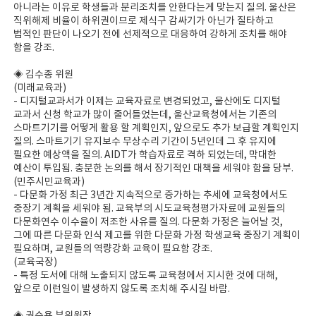
아니라는 이유로 학생들과 분리조치를 안한다는게 맞는지 질의. 울산은
직위해제 비율이 하위권이므로 제식구 감싸기가 아닌가 질타하고
법적인 판단이 나오기 전에 선제적으로 대응하여 강하게 조치를 해야
함을 강조.
◈ 김수종 위원
(미래교육과)
- 디지털교과서가 이제는 교육자료로 변경되었고, 울산에도 디지털
교과서 신청 학교가 많이 줄어들었는데, 울산교육청에서는 기존의
스마트기기를 어떻게 활용 할 계획인지, 앞으로도 추가 보급할 계획인지
질의. 스마트기기 유지보수 무상수리 기간이 5년인데 그 후 유지에
필요한 예상액을 질의. AIDT가 학습자료로 격하 되었는데, 막대한
예산이 투입됨. 충분한 논의를 해서 장기적인 대책을 세워야 함을 당부.
(민주시민교육과)
- 다문화 가정 최근 3년간 지속적으로 증가하는 추세에 교육청에서도
중장기 계획을 세워야 됨. 교육부의 시도교육청평가자료에 교원들의
다문화연수 이수율이 저조한 사유를 질의. 다문화 가정은 늘어날 것,
그에 따른 다문화 인식 제고를 위한 다문화 가정 학생교육 중장기 계획이
필요하며, 교원들의 역량강화 교육이 필요함 강조.
(교육국장)
- 특정 도서에 대해 노출되지 않도록 교육청에서 지시한 것에 대해,
앞으로 이런일이 발생하지 않도록 조치해 주시길 바람.