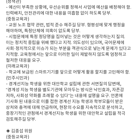
(정책관)
- 예산이 부족한 상황에, 우선순위를 정해서 사업에 예산을 배정해야 함.
인력배치, 안전관리에 대한 내용을 미흡함 없이 하도록 당부.
(중등교육과)
- 교원 노조 협약 관련, 법적 준수 해주길 당부. 형평성에 맞게 행정을
해야하며, 특정단체에 의혹이 없도록 당부.
- 시험문제에 특정 정당명을 집어넣는 것은 어떻게 생각하는지 질의.
이는 정치적 중립을 위배 했다고 지적. 의도성이 있으며, 국어문제에
사회·정치적으로 이슈가 되는 부분을 객관식으로 넣는게 문제가 있다고
지적함. 교육청에서는 앞으로 이러한 일이 재발하지 않도록 엄정하고
철저한 대응을 요구.
(미래교육과)
- 학교에 보급된 스마트기기를 앞으로 어떻게 활용 할지를 고민해야 함.
(민주시민과)
- 경계선지능 학생을 위한 대안학교 설립에 관한 서면질의 답변에,
“경계성 지능 학생을 별도기관에 모아두는 방식은 낙인효과, 자존감
저하, 사회성 약화를 초래할 수 있다”는 내용에 설명을 요구. 언론에
기사화 된 내용으로 이를 접한 경계선 지능 학생과 학부모들이 받은
상처와 충격에 대해 언급하며, 현장의 수요를 지속적으로 분석하고,
중장기적인 관점에서 경계선지능 학생을 위한 대안학교 설립을 적극
검토해주길 당부.
◈ 김종섭 위원
(중등교육과)