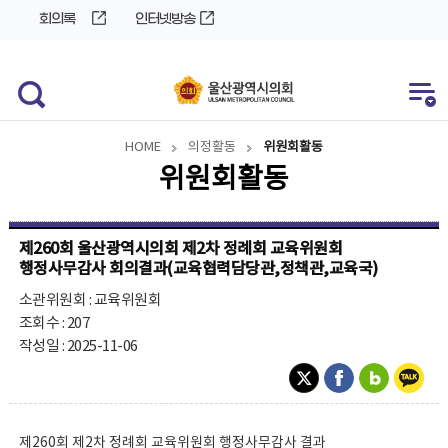
바
로
회의록
인터넷방송
로
가
가
기
기
HOME
의정활동
위원회활동
위원회활동
제260회 울산광역시의회 제2차 정례회 교육위원회
행정사무감사 회의결과(교육협력담당관,정책관,교육국)
소관위원회 : 교육위원회
조회수 : 207
작성일 : 2025-11-06
제260회 제2차 정례회 교육위원회 행정사무감사 결과