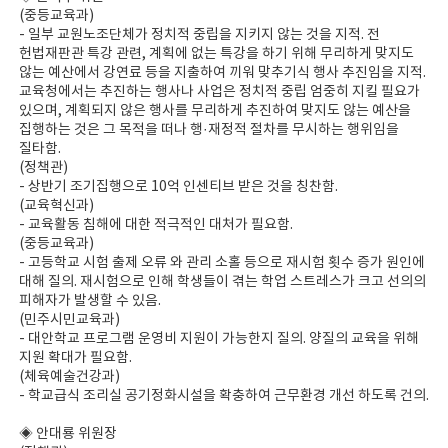
(중등교육과)
- 일부 교원노조단체가 정치적 중립을 지키지 않는 것을 지적. 전
헌법재판관 특강 관련, 계획에 없는 특강을 하기 위해 무리하게 맞지도
않는 예산에서 강연료 등을 지출하여 끼워 맞추기식 행사 추진임을 지적.
교육청에서는 추진하는 행사나 사업은 정치적 중립 엄중히 지킬 필요가
있으며, 계획되지 않은 행사를 무리하게 추진하여 맞지도 않는 예산을
집행하는 것은 그 목적을 떠나 행·재정적 절차를 무시하는 행위임을
질타함.
(정책관)
- 상반기 조기집행으로 10억 인센티브 받은 것을 칭찬함.
(교육혁신과)
- 교육활동 침해에 대한 적극적인 대처가 필요함.
(중등교육과)
- 고등학교 시험 출제 오류 와 관리 소홀 등으로 재시험 횟수 증가 원인에
대해 질의. 재시험으로 인해 학생들이 겪는 학업 스트레스가 크고 선의의
피해자가 발생할 수 있음.
(민주시민교육과)
- 대안학교 프로그램 운영비 지원이 가능한지 질의. 양질의 교육을 위해
지원 확대가 필요함.
(체육예술건강과)
- 학교급식 조리실 공기정화시설을 확충하여 근무환경 개선 하도록 건의.
◈ 안대룡 위원장