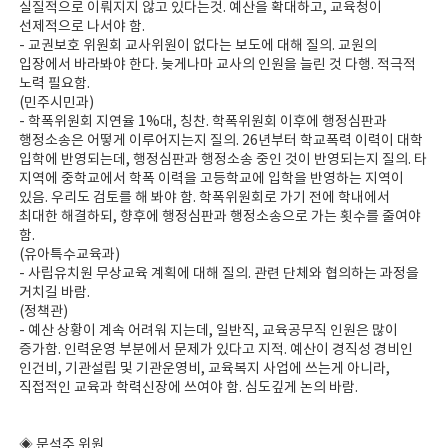
실질적으로 이뤄지지 않고 있다는것. 예산을 확대하고, 교육청이
선제적으로 나서야 함.
- 교권보호 위원회 교사위원이 없다는 보도에 대해 질의. 교원의
입장에서 바라봐야 한다. 늦게나마 교사의 인원을 늘린 것 다행. 적극적
노력 필요함.
(민주시민과)
- 학폭위원회 지연율 1%대, 칭찬. 학폭위원회 이후에 행정심판과
행정소송은 어떻게 이루어지는지 질의. 26년부터 학교폭력 이력이 대학
입학에 반영되는데, 행정심판과 행정소송 중인 것이 반영되는지 질의. 타
지역에 중학교에서 학폭 이력을 고등학교에 입학을 반영하는 지역이
있음. 우리도 검토를 해 봐야 함. 학폭위원회로 가기 전에 학내에서
최대한 해결하되, 향후에 행정심판과 행정소송으로 가는 횟수를 줄여야
함.
(유아특수교육과)
- 사립유치원 무상교육 계획에 대해 질의. 관련 단체와 협의하는 과정을
거치길 바람.
(정책관)
- 예산 상황이 계속 어려워 지는데, 일반직, 교육공무직 인원은 많이
증가함. 인력운영 부분에서 문제가 있다고 지적. 예산이 경직성 경비인
인건비, 기관설립 및 기관운영비, 교육복지 사업에 쓰는게 아니라,
직접적인 교육과 학력신장에 쓰여야 함. 심도깊게 논의 바람.
◈ 문석주 위원