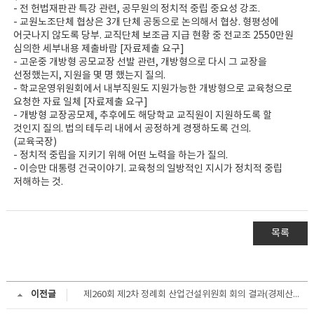
- 전 헌법재판관 특강 관련, 공무원의 정치적 중립 중요성 강조.
- 교원노조단체 협상은 3개 단체 공동으로 논의해서 협상. 형평성에
어긋나지 않도록 당부. 교직단체 보조금 지급 현황 중 전교조 2550만원
심의한 세부내용 제출바람 [자료제출 요구]
- 고운중 개방형 공모교장 선발 관련, 개방형으로 다시 그 교장을
선정했는지, 지원을 몇 명 했는지 질의.
- 학교운영위원회에서 내부직원도 지원가능한 개방형으로 교육청으로
요청한 자료 일체 [자료제출 요구]
- 개방형 교장공모제, 추후에도 해당학교 교직원이 지원하도록 할
것인지 질의. 법의 테두리 내에서 공정하게 경쟁하도록 건의.
(교육국장)
- 정치적 중립을 지키기 위해 어떤 노력을 하는가 질의.
- 이승만 대통령 건국이야기. 교육청의 일방적인 지시가 정치적 중립
저해하는 것.
목록
이전글
제260회 제2차 정례회 산업건설위원회 회의 결과(경제산업실)