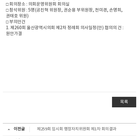
□ 회의장소 : 의회운영위원회 회의실
□ 참석위원 : 5명(공진혁 위원장, 권순용 부위원장, 천미경, 손명희,
권태호 위원)
□ 부의안건
1. 제260회 울산광역시의회 제2차 정례회 의사일정(안) 협의의 건 :
원안가결
목록
이전글
제259회 임시회 행정자치위원회 제1차 회의결과