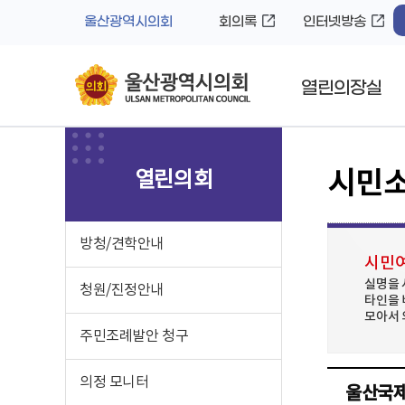
바
로
울산광역시의회
회의록
인터넷방송
로
가
가
기
기
열린의장실
열린의회
시민
방청/견학안내
시민여
실명을 
청원/진정안내
타인을 
모아서 
주민조례발안 청구
의정 모니터
울산국제