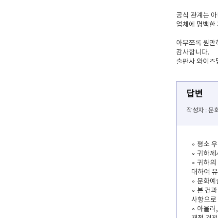
공식 관계는 
업체에 명백한 
아무쪼록 원만하
감사합니다.
출판사 와이즈
답변
작성자 : 
∘ 평소 
∘ 귀하께
∘ 귀하의
대하여 유
∘ 문화예
∘ 본 건
사항으로 
∘ 아울러