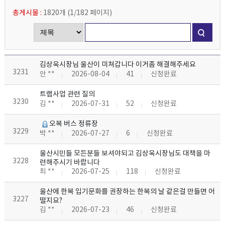
총게시물 :
1820개
(
1/182
페이지
)
김상욱시장님 울산이 미쳐갑니다 이거좀 해결해주세요
3231
안 **
2026-08-04
41
신청완료
트램사업 관련 질의
3230
김 **
2026-07-31
52
신청완료
오복 버스 정류장
3229
박 **
2026-07-27
6
신청완료
울산시민들 모든분들 보셔야되고 김상욱시장님도 대책을 마
3228
련해주시기 바랍니다
최 **
2026-07-25
118
신청완료
울산에 한복 입기문화를 권장하는 한복의 날 같은걸 만들면 어
3227
떨지요?
김 **
2026-07-23
46
신청완료