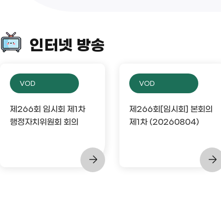
인터넷 방송
VOD
VOD
제266회 임시회 제1차
제266회[임시회] 본회의
행정자치위원회 회의
제1차 (20260804)