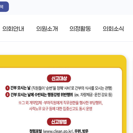
색
의회안내
의원소개
의정활동
의회소식