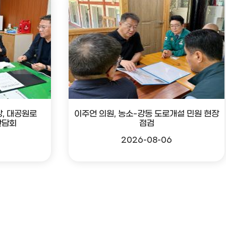
, 대공원로
이주언 의원, 농소-강동 도로개설 민원 현장
간담회
점검
2026-08-06