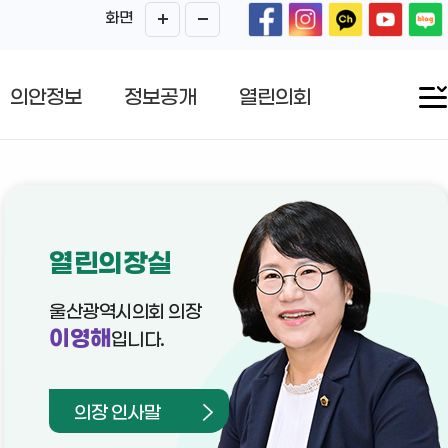
화면
의안정보
정보공개
열린의회
열린의장실
울산광역시의회 의장
이영해
입니다.
의장 인사말