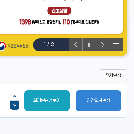
1
/
2
전체일정
회기별일정보기
연간의사일정