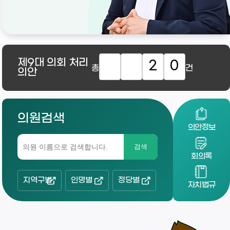
제9대
의회 처리
2
0
총
건
의안
의원검색
의안정보
검색
회의록
지역구별
인명별
정당별
자치법규