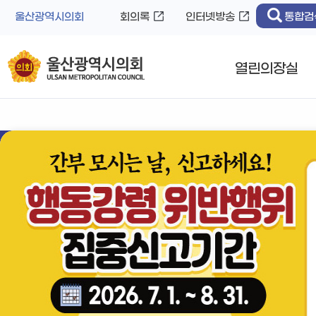
바
로
울산광역시의회
회의록
인터넷방송
통합검
로
가
가
기
기
열린의장실