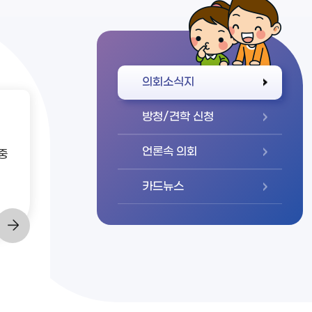
바로가기
의회소식지
방청/견학 신청
언론속 의회
중
카드뉴스