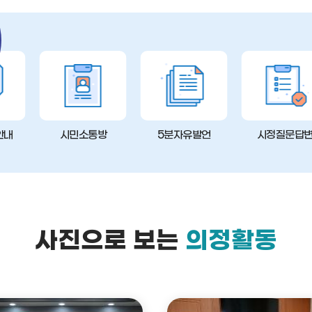
안내
시민소통방
5분자유발언
시정질문답
사진으로 보는
의정활동