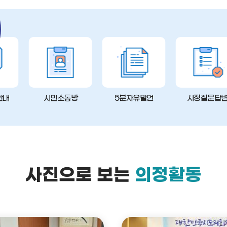
안내
시민소통방
5분자유발언
시정질문답
사진으로 보는
의정활동