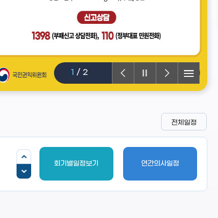
1
/
2
전체일정
회기별일정보기
연간의사일정