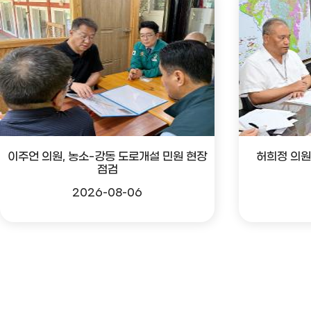
이주언 의원, 농소-강동 도로개설 민원 현장
허희정 의원
점검
2026-08-06