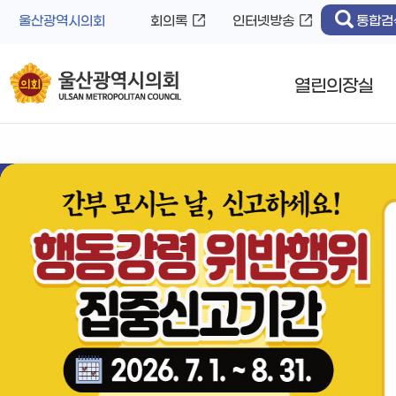
바
로
울산광역시의회
회의록
인터넷방송
통합검
로
가
가
기
기
열린의장실