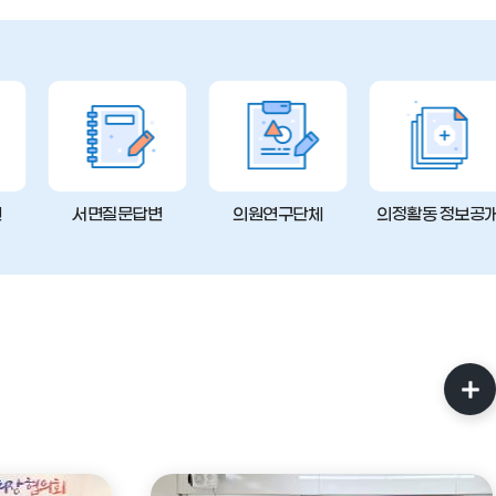
변
서면질문답변
의원연구단체
의정활동 정보공