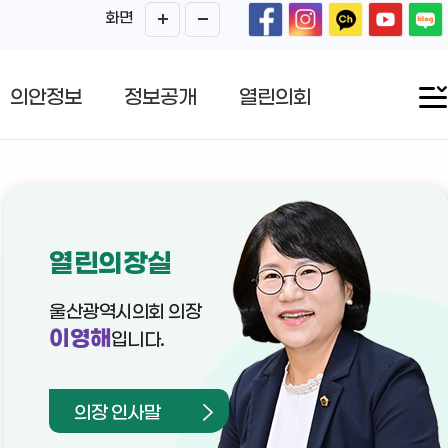
화면
의안정보
정보공개
열린의회
열린의장실
울산광역시의회 의장
이영해
입니다.
의장 인사말