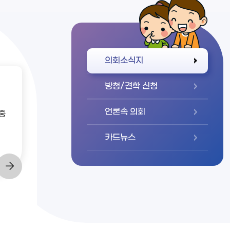
바로가기
의회소식지
방청/견학 신청
언론속 의회
중
카드뉴스