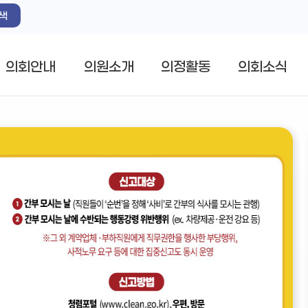
색
의회안내
의원소개
의정활동
의회소식