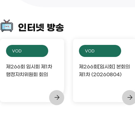
인터넷 방송
VOD
VOD
제266회 임시회 제1차
제266회[임시회] 본회의
행정자치위원회 회의
제1차 (20260804)