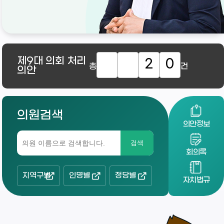
제9대
의회 처리
2
0
총
건
의안
의원검색
의안정보
검색
회의록
지역구별
인명별
정당별
자치법규