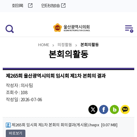
바
로
회의록
인터넷방송
로
가
가
기
기
HOME
의정활동
본회의활동
본회의활동
제265회 울산광역시의회 임시회 제1차 본회의 결과
작성자 : 의사팀
조회수 : 108
작성일 : 2026-07-06
제265회 임시회 제1차 본회의 회의결과(게시용).hwpx [0.07 MB]
바로보기