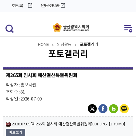
바
로
회의록
인터넷방송
로
가
가
기
기
HOME
의정활동
포토갤러리
포토갤러리
제265회 임시회 예산결산특별위원회
작성자 : 홍보사진
조회수 : 81
작성일 : 2026-07-09
2026.07.09[제265회 임시회 예산결산특별위원회]001.JPG [1.79 MB]
바로보기