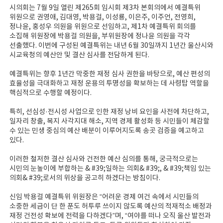
시의회는 7월 9일 열린 제265회 임시회 제3차 본회의에서 예결특위
위원으로 권영애, 김대영, 박용걸, 이성룡, 이은주, 이주언, 전영희,
정나윤, 홍성우 의원을 위원으로 선임하고, 제1차 예결특위 회의를
소집해 위원장에 박용걸 의원을, 부위원장에 정나윤 의원을 각각
선출했다. 이번에 구성된 예결특위는 내년 6월 30일까지 1년간 울산시와
시교육청의 예산안 및 결산 심사를 전담하게 된다.
예결특위는 향후 1년간 막중한 재정 심사 권한을 바탕으로, 예산 편성의
효율성을 극대화하고 재정 운용의 투명성을 확보하는 데 사령탑 역할을
핵심적으로 수행할 예정이다.
특히, 선심성·전시성 사업으로 인한 재정 낭비 요인을 사전에 차단하고,
일자리 창출, 복지 사각지대 해소, 지역 경제 활성화 등 시민들이 체감할
수 있는 민생 중심의 예산 배분이 이루어지도록 송곳 검증을 예고하고
있다.
이러한 철저한 결산 심사와 건전한 예산 심의를 통해, 궁극적으로는
시민의 눈높이에 부합하는 & #39;일하는 의회& #39;, & #39;책임 있는
의회& #39;로서의 위상을 공고히 하겠다는 방침이다.
신임 박용걸 예결특위 위원장은 “어려운 경제 여건 속에서 시민들의
소중한 세금이 단 한 푼도 허투루 쓰이지 않도록 예산의 적재적소 배정과
재정 건전성 확보에 전력을 다하겠다”며, “여야를 떠나 오직 울산 발전과