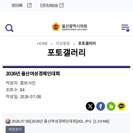
바
로
회의록
인터넷방송
로
가
가
기
기
HOME
의정활동
포토갤러리
포토갤러리
2026년 울산여성경제인대회
작성자 : 홍보사진
조회수 : 84
작성일 : 2026-07-08
2026.07.08[2026년 울산여성경제인대회]001.JPG [1.59 MB]
바로보기