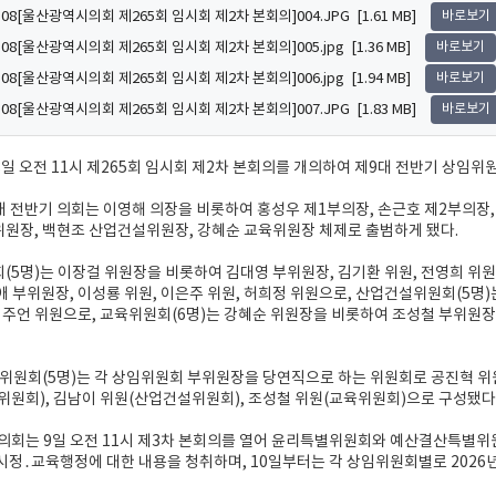
7.08[울산광역시의회 제265회 임시회 제2차 본회의]004.JPG [1.61 MB]
바로보기
7.08[울산광역시의회 제265회 임시회 제2차 본회의]005.jpg [1.36 MB]
바로보기
7.08[울산광역시의회 제265회 임시회 제2차 본회의]006.jpg [1.94 MB]
바로보기
7.08[울산광역시의회 제265회 임시회 제2차 본회의]007.JPG [1.83 MB]
바로보기
8일 오전 11시 제265회 임시회 제2차 본회의를 개의하여 제9대 전반기 상
대 전반기 의회는 이영해 의장을 비롯하여 홍성우 제1부의장, 손근호 제2부의장
원장, 백현조 산업건설위원장, 강혜순 교육위원장 체제로 출범하게 됐다.
5명)는 이장걸 위원장을 비롯하여 김대영 부위원장, 김기환 위원, 전영희 위원
 부위원장, 이성룡 위원, 이은주 위원, 허희정 위원으로, 산업건설위원회(5명)
이주언 위원으로, 교육위원회(6명)는 강혜순 위원장을 비롯하여 조성철 부위원장,
위원회(5명)는 각 상임위원회 부위원장을 당연직으로 하는 위원회로 공진혁 위
원회), 김남이 위원(산업건설위원회), 조성철 위원(교육위원회)으로 구성됐다
시의회는 9일 오전 11시 제3차 본회의를 열어 윤리특별위원회와 예산결산특별
정․교육행정에 대한 내용을 청취하며, 10일부터는 각 상임위원회별로 2026년