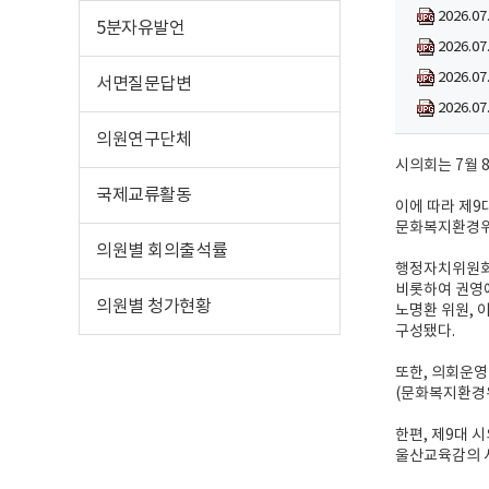
2026.0
5분자유발언
2026.0
2026.0
서면질문답변
2026.0
의원연구단체
시의회는 7월 
국제교류활동
이에 따라 제9
문화복지환경위
의원별 회의출석률
행정자치위원회(
비롯하여 권영애
의원별 청가현황
노명환 위원, 
구성됐다.
또한, 의회운영
(문화복지환경위
한편, 제9대 
울산교육감의 시