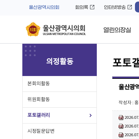
바
로
울산광역시의회
회의록
인터넷방송
로
가
가
기
기
열린의장실
의정활동
포토
본회의활동
울산광역
위원회활동
작성자 : 
포토갤러리
2026.0
2026.0
시정질문답변
2026.0