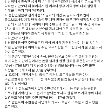
간담회에서 조속한 공사 마무리를 약속하였으나 시공사의 부도로 인해
약속한 기간보다 더 늦어지게 된 이유와 향후 계획 등에 대해 설명하고
이해를 구하기 위해 마련됐다.
시 종합건설본부 관계자는 “시공사의 폐업 및 공사포기로 인해
국고보조사업 계획 변경 승인 및 계약 변경에 따른 관련 행정절차 이행 등
그간의 사정과 향후 계획에 대해 주민들께 설명드린다”며 “준공 시기는
25년 하반기로 예상하고 있으며 공사 지연으로 불편을 겪고 있는
주민분들을 위하여 조속히 공사를 마무리 할 수 있도록 최선을
다하겠다”고 말했다.
간담회에 참석한 주민들은 더 이상 공사가 지연되어서는 안 될 것이며
작년 간담회에서 이야기된 주민 요구사항을 적극 반영시켜 줄 것을 다시
한번 요구했다.
이에 홍성우 의원은 “공사 소음, 분진 등으로 주민들의 생활에 불편을
겪게 되는 기간이 늘어나는 만큼 철저한 현장 관리를 주문한다”고 말하고
“준공 시기를 보다 더 앞당길 수 있는 방법을 모색하는 등 주민 불편
사항을 적극 해소해 줄 것”을 당부했다.
▲ 오후에는 천전사거리-읍성로 삼거리 도로개설을 위한 2차
주민설명회를 개최하고 노선 계획(안) 및 편입 토지 보상 등에 대한 주민
의견을 청취했다.
먼저 시 건설도로과에서 1차 주민설명회에서 나온 의견 등을 종합한
도로개설 계획(안)과 노선에 포함되는 토지의 권원 확보 계획 등에 대해
설명하고 이에 대한 주민 의견을 듣는 시간을 가졌다.
이와 관련하여 주민들은 사업계획의 추가 보완과 조속한 사업 시행을
요구했다.