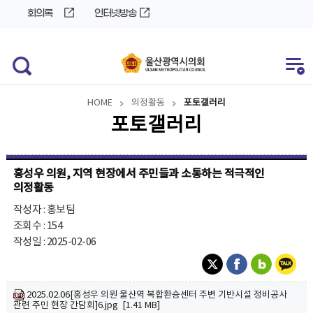
바
로
회의록
인터넷방송
로
가
가
기
기
HOME
의정활동
포토갤러리
포토갤러리
홍성우 의원, 지역 현장에서 주민들과 소통하는 적극적인
의정활동
작성자 : 홍보팀
조회수 : 154
작성일 : 2025-02-06
2025.02.06[홍성우 의원 울산역 복합환승센터 주변 기반시설 정비공사
관련 주민 현장 간담회]6.jpg [1.41 MB]