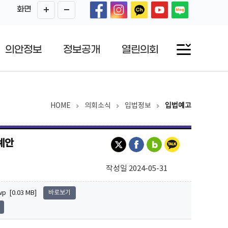
화면
의안정보
정보공개
열린의회
HOME
의회소식
입법정보
입법예고
례안
작성일 2024-05-31
[0.03 MB]
바로보기