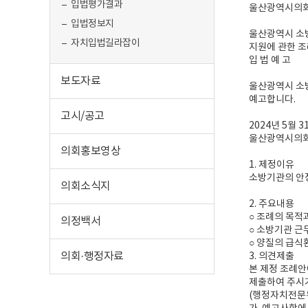
입법평가결과
울산광역시의회 
입법정보지
울산광역시 소
자치입법길라잡이
지원에 관한 
입 법 예 고
보도자료
울산광역시 소방
예고합니다.
고시/공고
2024년 5월 3
울산광역시의
의회홍보영상
1. 제정이유
소방기관의 안
의회소식지
2. 주요내용
○ 조례의 목적
의정백서
○ 소방기관 근
○ 양질의 급식
의회·행정자료
3. 의견제출
본 제정 조례안
제출하여 주시
(행정자치전문위원실