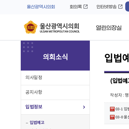
바
로
울산광역시의회
회의록
인터넷방송
로
가
가
기
기
열린의장실
의회소식
입법
의사일정
(입법예
공지사항
작성자 :
입법정보
03-1 
03-0 
입법예고