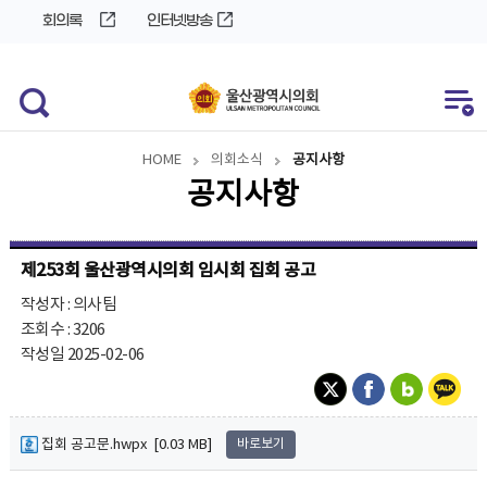
바
로
회의록
인터넷방송
로
가
가
기
기
HOME
의회소식
공지사항
공지사항
제253회 울산광역시의회 임시회 집회 공고
작성자 : 의사팀
조회수 : 3206
작성일 2025-02-06
집회 공고문.hwpx [0.03 MB]
바로보기