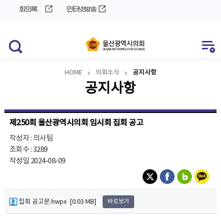
바
로
회의록
인터넷방송
로
가
가
기
기
HOME
의회소식
공지사항
공지사항
제250회 울산광역시의회 임시회 집회 공고
작성자 : 의사팀
조회수 : 3289
작성일 2024-08-09
집회 공고문.hwpx [0.03 MB]
바로보기